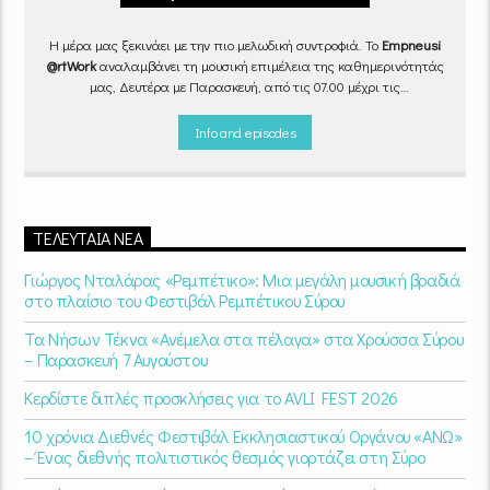
Η μέρα μας ξεκινάει με την πιο μελωδική συντροφιά. Το
Empneusi
@rtWork
αναλαμβάνει τη μουσική επιμέλεια της καθημερινότητάς
μας, Δευτέρα με Παρασκευή, από τις 07.00 μέχρι τις
10.00.
Επιλεγμένα τραγούδια
από την
εγχώρια
και τη
διεθνή
σκηνή
εναλλάσσονται αρμονικά, θυμίζοντάς μας πως δουλειά και
Info and episodes
τέχνη πάνε μαζί.
Καθημερινά
(Δευτέρα-Παρασκευή)
07:00 –
10:00
στον
Empneusi 107 FM
.
ΤΕΛΕΥΤΑΊΑ ΝΈΑ
Γιώργος Νταλάρας «Ρεμπέτικο»: Μια μεγάλη μουσική βραδιά
στο πλαίσιο του Φεστιβάλ Ρεμπέτικου Σύρου
Τα Νήσων Τέκνα «Ανέμελα στα πέλαγα» στα Χρούσσα Σύρου
– Παρασκευή 7 Αυγούστου
Κερδίστε διπλές προσκλήσεις για το AVLI FEST 2026
10 χρόνια Διεθνές Φεστιβάλ Εκκλησιαστικού Οργάνου «ΑΝΩ»
– Ένας διεθνής πολιτιστικός θεσμός γιορτάζει στη Σύρο​