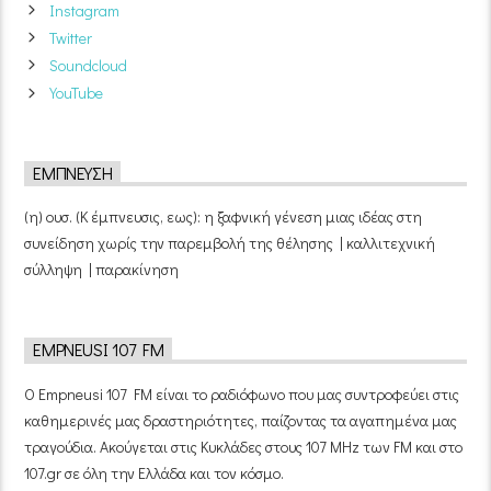
Instagram
Twitter
Soundcloud
YouTube
ΈΜΠΝΕΥΣΗ
(η) ουσ. (Κ έμπνευσις, εως): η ξαφνική γένεση μιας ιδέας στη
συνείδηση χωρίς την παρεμβολή της θέλησης | καλλιτεχνική
σύλληψη | παρακίνηση
EMPNEUSI 107 FM
Ο Empneusi 107 FM είναι το ραδιόφωνο που μας συντροφεύει στις
καθημερινές μας δραστηριότητες, παίζοντας τα αγαπημένα μας
τραγούδια. Ακούγεται στις Κυκλάδες στους 107 MHz των FM και στο
107.gr σε όλη την Ελλάδα και τον κόσμο.