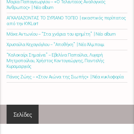
Μαρία Παπαγεωργίου – «Ο Τελευταίος Αναλογικός
Άνθρωπος» | Νέο album
ΑΓΚΑΛΙΑΖΟΝΤΑΣ ΤΟ ΣΥΡΙΑΝΟ ΤΟΠΙΟ | εικαστικός περίπατος
από την KYKLart
Μάκε Αντωνίου – “Στα χνάρια του ερημίτη” | Νέο album
Χρυσούλα Κεχαγιόγλου – “Αποθήκη” | Νέο Άλμπουμ
“Καλοκαίρι Σημαίνει” – Εβελίνα Παπούλια, Λυγερή
Μητροπούλου, Χρήστος Κοντογεώργης, Παντελής
Κυραμαργιός
Πάνος Ζώης – «Στον Αιώνα της Σιωπής» | Νέα κυκλοφορία
Σελίδες