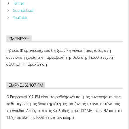
Twitter
Soundcloud
YouTube
ΈΜΠΝΕΥΣΗ
(η) ουσ. (Κ έμπνευσις, εως): η ξαφνική γένεση μιας ιδέας στη
συνείδηση χωρίς την παρεμβολή της θέλησης | καλλιτεχνική
σύλληψη | παρακίνηση
EMPNEUSI 107 FM
Ο Empneusi 107 FM είναι το ραδιόφωνο που μας συντροφεύει στις
καθημερινές μας δραστηριότητες, παίζοντας τα αγαπημένα μας
τραγούδια. Ακούγεται στις Κυκλάδες στους 107 MHz των FM και στο
107.gr σε όλη την Ελλάδα και τον κόσμο.