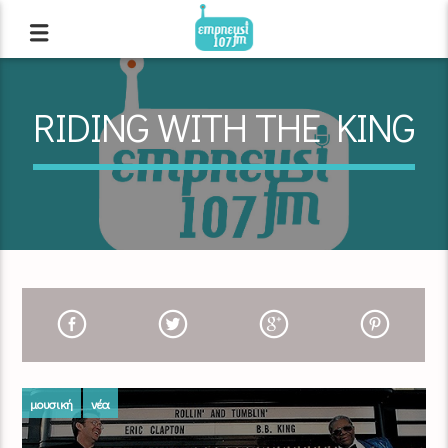
RIDING WITH THE KING
μουσική
νέα