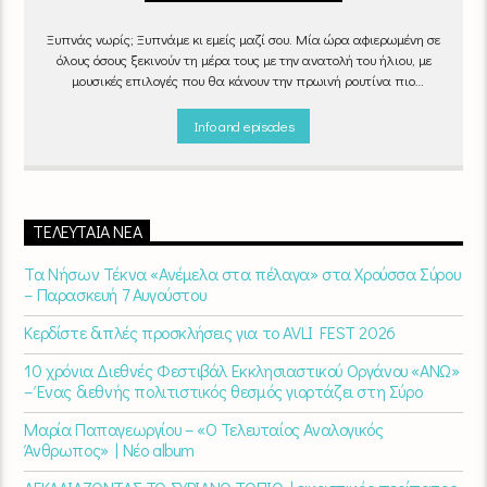
Ξυπνάς νωρίς; Ξυπνάμε κι εμείς μαζί σου. Μία ώρα αφιερωμένη σε
όλους όσους ξεκινούν τη μέρα τους με την ανατολή του ήλιου, με
μουσικές επιλογές που θα κάνουν την πρωινή ρουτίνα πιο
ευχάριστη!
"Νωρίς το πρωί" καθημερινά
(Δευτέρα - Παρασκευή)
06:00 - 07:00 στον Empneusi 107 FM
Info and episodes
ΤΕΛΕΥΤΑΊΑ ΝΈΑ
Τα Νήσων Τέκνα «Ανέμελα στα πέλαγα» στα Χρούσσα Σύρου
– Παρασκευή 7 Αυγούστου
Κερδίστε διπλές προσκλήσεις για το AVLI FEST 2026
10 χρόνια Διεθνές Φεστιβάλ Εκκλησιαστικού Οργάνου «ΑΝΩ»
– Ένας διεθνής πολιτιστικός θεσμός γιορτάζει στη Σύρο​
Μαρία Παπαγεωργίου – «Ο Τελευταίος Αναλογικός
Άνθρωπος» | Νέο album