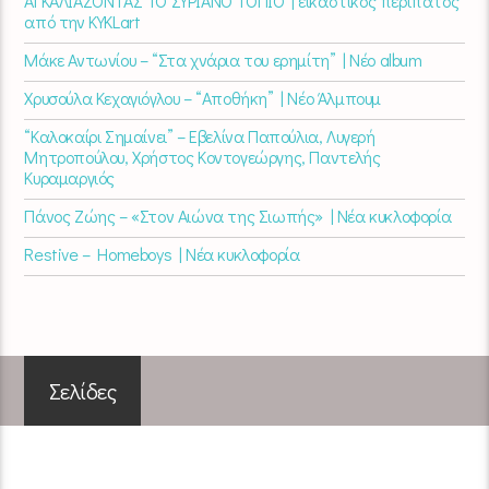
ΑΓΚΑΛΙΑΖΟΝΤΑΣ ΤΟ ΣΥΡΙΑΝΟ ΤΟΠΙΟ | εικαστικός περίπατος
από την KYKLart
Μάκε Αντωνίου – “Στα χνάρια του ερημίτη” | Νέο album
Χρυσούλα Κεχαγιόγλου – “Αποθήκη” | Νέο Άλμπουμ
“Καλοκαίρι Σημαίνει” – Εβελίνα Παπούλια, Λυγερή
Μητροπούλου, Χρήστος Κοντογεώργης, Παντελής
Κυραμαργιός
Πάνος Ζώης – «Στον Αιώνα της Σιωπής» | Νέα κυκλοφορία
Restive – Homeboys | Νέα κυκλοφορία
Σελίδες