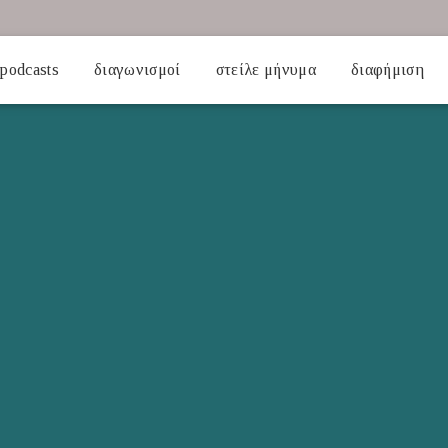
podcasts
διαγωνισμοί
στείλε μήνυμα
διαφήμιση