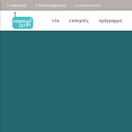
raditorial
#dailyempneusi
επικοινωνία
νέα
εκπομπές
πρόγραμμα