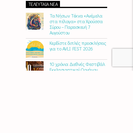
ΤΕΛΕΥΤΑΊΑ ΝΈΑ
Τα Νήσων Τέκνα «Ανέμελα
στα πέλαγα» στα Χρούσσα
Σύρου – Παρασκευή 7
Αυγούστου
Κερδίστε διπλές προσκλήσεις
για το AVLI FEST 2026
10 χρόνια Διεθνές Φεστιβάλ
Εκκλησιαστικού Οργάνου
«ΑΝΩ» – Ένας διεθνής
πολιτιστικός θεσμός
γιορτάζει στη Σύρο​
Μαρία Παπαγεωργίου – «Ο
Τελευταίος Αναλογικός
Άνθρωπος» | Νέο album
ΑΓΚΑΛΙΑΖΟΝΤΑΣ ΤΟ ΣΥΡΙΑΝΟ
ΤΟΠΙΟ | εικαστικός
περίπατος από την KYKLart