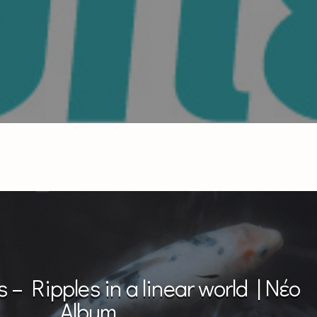
 – Ripples in a linear world | Νέο
Album