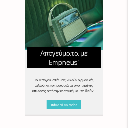
Απογεύματα με
Empneusi
Τα απογεύματά μας κυλούν αρμονικά,
μελωδικά και μουσικά με αγαπημένες
επιλογές από την ελληνική και τη διεθνή
σκηνή για να σας συντροφεύουν στη
δουλειά, στη βόλτα ή στον απογευματινό
Info and episodes
καφέ στην πιο αναπαυτική γωνιά του
σπιτιού σας.
"Απογεύματα με Empneusi",
Καθημερινά & Σαββατοκύριακα 17:00 –
20:00.