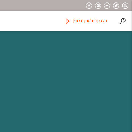
βάλε ραδιόφωνο