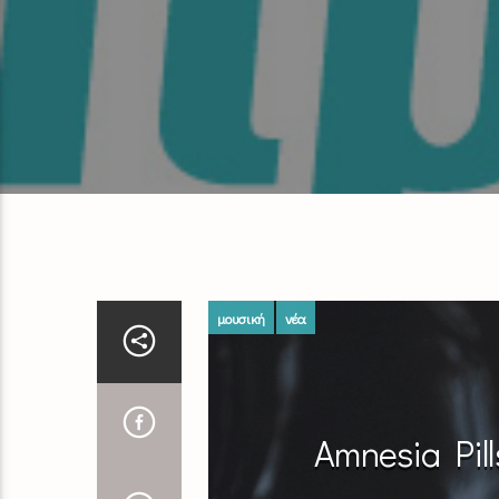
μουσική
νέα
Amnesia Pills