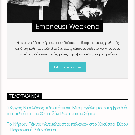
Empneusi Weekend
Είτε το Σαββατοκύριακο σας βρίσκει σε διαφορετικούς ρυθμούς
από τις καθημερινές είτε όχι, εμείς είμαστε εδώ για να ντύσουμε
μουσικά τις δύο τελευταίες μέρες της εβδομάδας, δημιουργώντας
μία μελωδική συνήθεια για ό,τι κι αν κάνετε.
Info and episodes
ΤΕΛΕΥΤΑΊΑ ΝΈΑ
Γιώργος Νταλάρας «Ρεμπέτικο»: Μια μεγάλη μουσική βραδιά
στο πλαίσιο του Φεστιβάλ Ρεμπέτικου Σύρου
Τα Νήσων Τέκνα «Ανέμελα στα πέλαγα» στα Χρούσσα Σύρου
– Παρασκευή 7 Αυγούστου