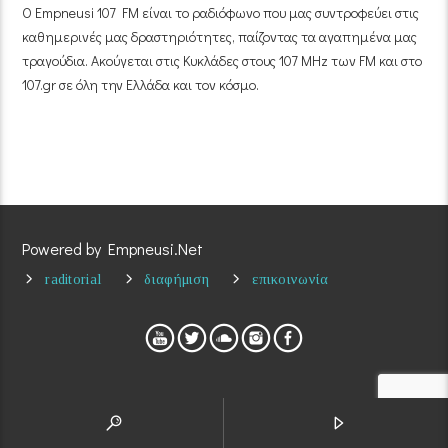
Ο Empneusi 107 FM είναι το ραδιόφωνο που μας συντροφεύει στις
καθημερινές μας δραστηριότητες, παίζοντας τα αγαπημένα μας
τραγούδια. Ακούγεται στις Κυκλάδες στους 107 MHz των FM και στο
107.gr σε όλη την Ελλάδα και τον κόσμο.
Powered by Empneusi.Net
raditorial
διαφήμιση
επικοινωνία