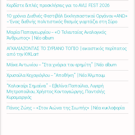
Κερδίστε διπλές προσκλήσεις για το AVLI FEST 2026
10 χρόνια Διεθνές Φεστιβάλ Εκκλησιαστικού Οργάνου «ΑΝΩ»
– Ένας διεθνής πολιτιστικός θεσμός γιορτάζει στη Σύρο​
Μαρία Παπαγεωργίου – «Ο Τελευταίος Αναλογικός
Άνθρωπος» | Νέο album
ΑΓΚΑΛΙΑΖΟΝΤΑΣ ΤΟ ΣΥΡΙΑΝΟ ΤΟΠΙΟ | εικαστικός περίπατος
από την KYKLart
Μάκε Αντωνίου – “Στα χνάρια του ερημίτη” | Νέο album
Χρυσούλα Κεχαγιόγλου – “Αποθήκη” | Νέο Άλμπουμ
“Καλοκαίρι Σημαίνει” – Εβελίνα Παπούλια, Λυγερή
Μητροπούλου, Χρήστος Κοντογεώργης, Παντελής
Κυραμαργιός
Πάνος Ζώης – «Στον Αιώνα της Σιωπής» | Νέα κυκλοφορία