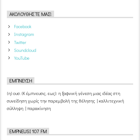
ΑΚΟΛΟΥΘΉΣΤΕ ΜΑΣ!
Facebook
Instagram
Twitter
Soundcloud
YouTube
ΈΜΠΝΕΥΣΗ
(η) ουσ. (Κ έμπνευσις, εως): η ξαφνική γένεση μιας ιδέας στη
συνείδηση χωρίς την παρεμβολή της θέλησης | καλλιτεχνική
σύλληψη | παρακίνηση
EMPNEUSI 107 FM