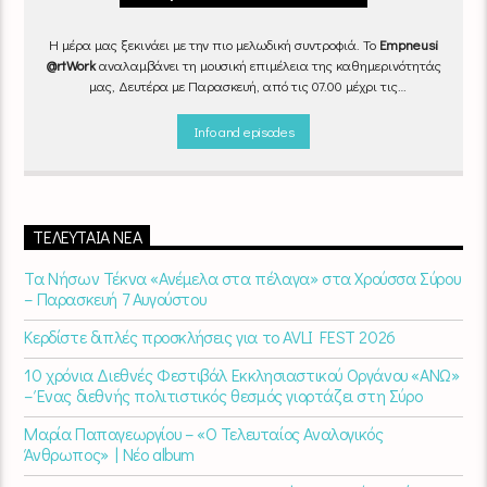
Η μέρα μας ξεκινάει με την πιο μελωδική συντροφιά. Το
Empneusi
@rtWork
αναλαμβάνει τη μουσική επιμέλεια της καθημερινότητάς
μας, Δευτέρα με Παρασκευή, από τις 07.00 μέχρι τις
10.00.
Επιλεγμένα τραγούδια
από την
εγχώρια
και τη
διεθνή
σκηνή
εναλλάσσονται αρμονικά, θυμίζοντάς μας πως δουλειά και
Info and episodes
τέχνη πάνε μαζί.
Καθημερινά
(Δευτέρα-Παρασκευή)
07:00 –
10:00
στον
Empneusi 107 FM
.
ΤΕΛΕΥΤΑΊΑ ΝΈΑ
Τα Νήσων Τέκνα «Ανέμελα στα πέλαγα» στα Χρούσσα Σύρου
– Παρασκευή 7 Αυγούστου
Κερδίστε διπλές προσκλήσεις για το AVLI FEST 2026
10 χρόνια Διεθνές Φεστιβάλ Εκκλησιαστικού Οργάνου «ΑΝΩ»
– Ένας διεθνής πολιτιστικός θεσμός γιορτάζει στη Σύρο​
Μαρία Παπαγεωργίου – «Ο Τελευταίος Αναλογικός
Άνθρωπος» | Νέο album