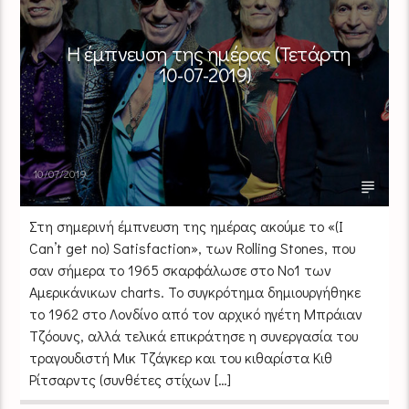
Η έμπνευση της ημέρας (Τετάρτη
10-07-2019)
10/07/2019
Στη σημερινή έμπνευση της ημέρας ακούμε το «(I
Can’t get no) Satisfaction», των Rolling Stones, που
σαν σήμερα το 1965 σκαρφάλωσε στο Νο1 των
Αμερικάνικων charts. Το συγκρότημα δημιουργήθηκε
το 1962 στο Λονδίνο από τον αρχικό ηγέτη Μπράιαν
Τζόουνς, αλλά τελικά επικράτησε η συνεργασία του
τραγουδιστή Μικ Τζάγκερ και του κιθαρίστα Κιθ
Ρίτσαρντς (συνθέτες στίχων […]