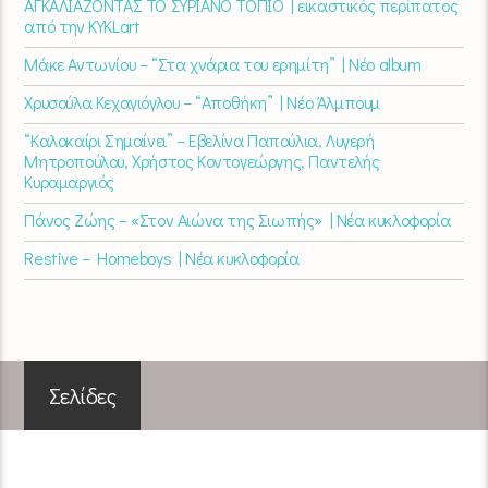
ΑΓΚΑΛΙΑΖΟΝΤΑΣ ΤΟ ΣΥΡΙΑΝΟ ΤΟΠΙΟ | εικαστικός περίπατος
από την KYKLart
Μάκε Αντωνίου – “Στα χνάρια του ερημίτη” | Νέο album
Χρυσούλα Κεχαγιόγλου – “Αποθήκη” | Νέο Άλμπουμ
“Καλοκαίρι Σημαίνει” – Εβελίνα Παπούλια, Λυγερή
Μητροπούλου, Χρήστος Κοντογεώργης, Παντελής
Κυραμαργιός
Πάνος Ζώης – «Στον Αιώνα της Σιωπής» | Νέα κυκλοφορία
Restive – Homeboys | Νέα κυκλοφορία
Σελίδες