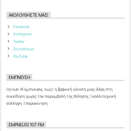
ΑΚΟΛΟΥΘΉΣΤΕ ΜΑΣ!
Facebook
Instagram
Twitter
Soundcloud
YouTube
ΈΜΠΝΕΥΣΗ
(η) ουσ. (Κ έμπνευσις, εως): η ξαφνική γένεση μιας ιδέας στη
συνείδηση χωρίς την παρεμβολή της θέλησης | καλλιτεχνική
σύλληψη | παρακίνηση
EMPNEUSI 107 FM