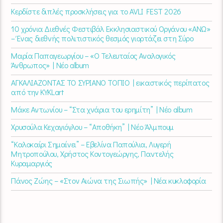
Κερδίστε διπλές προσκλήσεις για το AVLI FEST 2026
10 χρόνια Διεθνές Φεστιβάλ Εκκλησιαστικού Οργάνου «ΑΝΩ»
– Ένας διεθνής πολιτιστικός θεσμός γιορτάζει στη Σύρο​
Μαρία Παπαγεωργίου – «Ο Τελευταίος Αναλογικός
Άνθρωπος» | Νέο album
ΑΓΚΑΛΙΑΖΟΝΤΑΣ ΤΟ ΣΥΡΙΑΝΟ ΤΟΠΙΟ | εικαστικός περίπατος
από την KYKLart
Μάκε Αντωνίου – “Στα χνάρια του ερημίτη” | Νέο album
Χρυσούλα Κεχαγιόγλου – “Αποθήκη” | Νέο Άλμπουμ
“Καλοκαίρι Σημαίνει” – Εβελίνα Παπούλια, Λυγερή
Μητροπούλου, Χρήστος Κοντογεώργης, Παντελής
Κυραμαργιός
Πάνος Ζώης – «Στον Αιώνα της Σιωπής» | Νέα κυκλοφορία