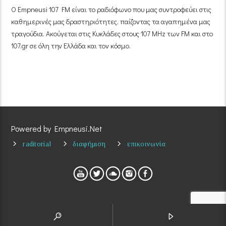
Ο Empneusi 107 FM είναι το ραδιόφωνο που μας συντροφεύει στις
καθημερινές μας δραστηριότητες, παίζοντας τα αγαπημένα μας
τραγούδια. Ακούγεται στις Κυκλάδες στους 107 MHz των FM και στο
107.gr σε όλη την Ελλάδα και τον κόσμο.
Powered by Empneusi.Net
raditorial
διαφήμιση
επικοινωνία