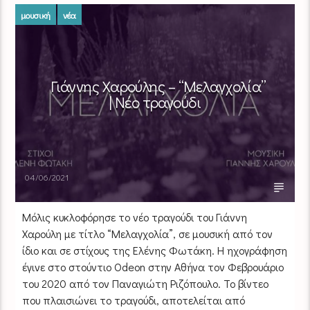
μουσική
νέα
Γιάννης Χαρούλης – “Μελαγχολία”
| Νέο τραγούδι
04/06/2021
Mόλις κυκλοφόρησε το νέο τραγούδι του Γιάννη
Χαρούλη με τίτλο “Μελαγχολία”, σε μουσική από τον
ίδιο και σε στίχους της Ελένης Φωτάκη. Η ηχογράφηση
έγινε στο στούντιο Odeon στην Αθήνα τον Φεβρουάριο
του 2020 από τον Παναγιώτη Ριζόπουλο. Το βίντεο
που πλαισιώνει το τραγούδι, αποτελείται από