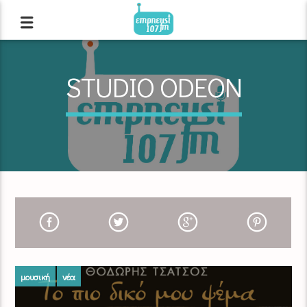
STUDIO ODEON
μουσική
νέα