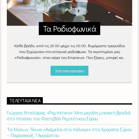
Τα Ραδιοφωνικά
Κάθε βράδυ, από τις 20.00 μέχρι τις 00.00, θυμόμαστε τραγούδια
που ξεχώρισαν στο ελληνικό ραδιόφωνο. Τα αγαπημένα μας
«Ραδιοφωνικά», στον αέρα του Empneusi. Που ξέρεις, μπορεί και
το δικό σου αγαπημένο τραγούδι να βρίσκεται μέσα σ’ αυτά!
Κάθε
βράδυ 20
:00 – 00:00
στον
Empneusi 107 FM
.
Info and episodes
ΤΕΛΕΥΤΑΊΑ ΝΈΑ
Γιώργος Νταλάρας «Ρεμπέτικο»: Μια μεγάλη μουσική βραδιά
στο πλαίσιο του Φεστιβάλ Ρεμπέτικου Σύρου
Τα Νήσων Τέκνα «Ανέμελα στα πέλαγα» στα Χρούσσα Σύρου
– Παρασκευή 7 Αυγούστου