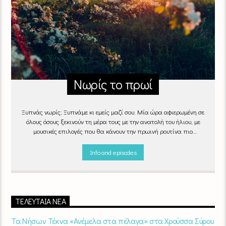
Νωρίς το πρωί
Ξυπνάς νωρίς; Ξυπνάμε κι εμείς μαζί σου. Μία ώρα αφιερωμένη σε
όλους όσους ξεκινούν τη μέρα τους με την ανατολή του ήλιου, με
μουσικές επιλογές που θα κάνουν την πρωινή ρουτίνα πιο
ευχάριστη!
"Νωρίς το πρωί" καθημερινά
(Δευτέρα - Παρασκευή)
06:00 - 07:00 στον Empneusi 107 FM
Info and episodes
ΤΕΛΕΥΤΑΊΑ ΝΈΑ
Τα Νήσων Τέκνα «Ανέμελα στα πέλαγα» στα Χρούσσα Σύρου