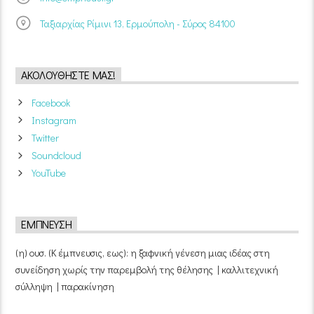
Ταξιαρχίας Ρίμινι 13, Ερμούπολη - Σύρος 84100
ΑΚΟΛΟΥΘΉΣΤΕ ΜΑΣ!
Facebook
Instagram
Twitter
Soundcloud
YouTube
ΈΜΠΝΕΥΣΗ
(η) ουσ. (Κ έμπνευσις, εως): η ξαφνική γένεση μιας ιδέας στη
συνείδηση χωρίς την παρεμβολή της θέλησης | καλλιτεχνική
σύλληψη | παρακίνηση