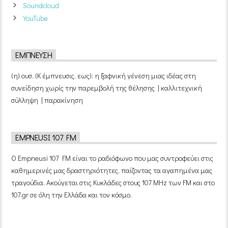
Soundcloud
YouTube
ΈΜΠΝΕΥΣΗ
(η) ουσ. (Κ έμπνευσις, εως): η ξαφνική γένεση μιας ιδέας στη
συνείδηση χωρίς την παρεμβολή της θέλησης | καλλιτεχνική
σύλληψη | παρακίνηση
EMPNEUSI 107 FM
Ο Empneusi 107 FM είναι το ραδιόφωνο που μας συντροφεύει στις
καθημερινές μας δραστηριότητες, παίζοντας τα αγαπημένα μας
τραγούδια. Ακούγεται στις Κυκλάδες στους 107 MHz των FM και στο
107.gr σε όλη την Ελλάδα και τον κόσμο.