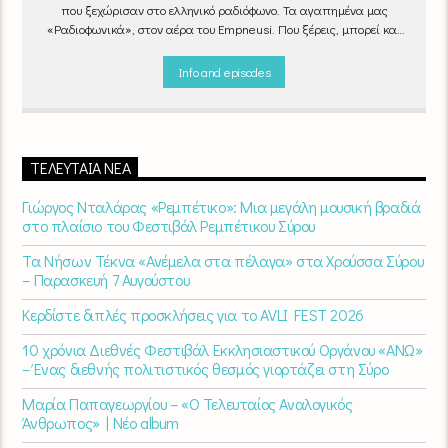
που ξεχώρισαν στο ελληνικό ραδιόφωνο. Τα αγαπημένα μας
«Ραδιοφωνικά», στον αέρα του Empneusi. Που ξέρεις, μπορεί και
το δικό σου αγαπημένο τραγούδι να βρίσκεται μέσα σ’ αυτά!
Κάθε
βράδυ 20
:00 – 00:00
στον
Empneusi 107 FM
.
Info and episodes
ΤΕΛΕΥΤΑΊΑ ΝΈΑ
Γιώργος Νταλάρας «Ρεμπέτικο»: Μια μεγάλη μουσική βραδιά
στο πλαίσιο του Φεστιβάλ Ρεμπέτικου Σύρου
Τα Νήσων Τέκνα «Ανέμελα στα πέλαγα» στα Χρούσσα Σύρου
– Παρασκευή 7 Αυγούστου
Κερδίστε διπλές προσκλήσεις για το AVLI FEST 2026
10 χρόνια Διεθνές Φεστιβάλ Εκκλησιαστικού Οργάνου «ΑΝΩ»
– Ένας διεθνής πολιτιστικός θεσμός γιορτάζει στη Σύρο​
Μαρία Παπαγεωργίου – «Ο Τελευταίος Αναλογικός
Άνθρωπος» | Νέο album