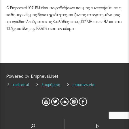
Ο Empneusi 107 FM είναι το ραδιόφωνο που μας συντροφεύει στις
καθημερινές μας δραστηριότητες, παίζοντας τα αγαπημένα μας
τραγούδια. Ακούγεται στις Κυκλάδες στους 107 MHz των FM και στο
107.gr σε όλη την Ελλάδα και τον κόσμο.
Powered by Empneusi.Net
raditorial
διαφήμιση
επικοινωνία