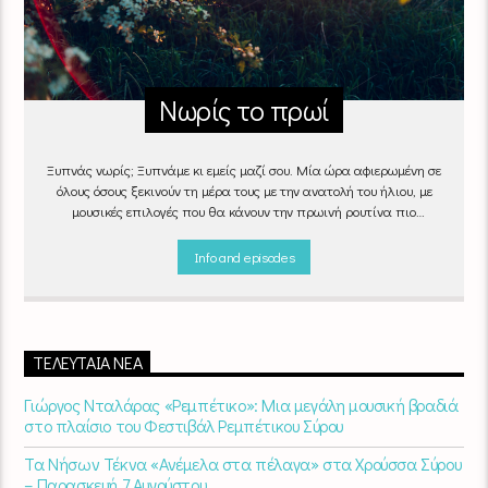
Νωρίς το πρωί
Ξυπνάς νωρίς; Ξυπνάμε κι εμείς μαζί σου. Μία ώρα αφιερωμένη σε
όλους όσους ξεκινούν τη μέρα τους με την ανατολή του ήλιου, με
μουσικές επιλογές που θα κάνουν την πρωινή ρουτίνα πιο
ευχάριστη!
"Νωρίς το πρωί" καθημερινά
(Δευτέρα - Παρασκευή)
06:00 - 07:00 στον Empneusi 107 FM
Info and episodes
ΤΕΛΕΥΤΑΊΑ ΝΈΑ
Γιώργος Νταλάρας «Ρεμπέτικο»: Μια μεγάλη μουσική βραδιά
στο πλαίσιο του Φεστιβάλ Ρεμπέτικου Σύρου
Τα Νήσων Τέκνα «Ανέμελα στα πέλαγα» στα Χρούσσα Σύρου
– Παρασκευή 7 Αυγούστου