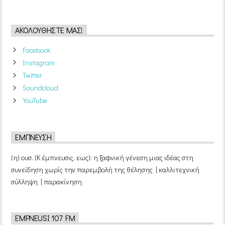
ΑΚΟΛΟΥΘΉΣΤΕ ΜΑΣ!
Facebook
Instagram
Twitter
Soundcloud
YouTube
ΈΜΠΝΕΥΣΗ
(η) ουσ. (Κ έμπνευσις, εως): η ξαφνική γένεση μιας ιδέας στη
συνείδηση χωρίς την παρεμβολή της θέλησης | καλλιτεχνική
σύλληψη | παρακίνηση
EMPNEUSI 107 FM