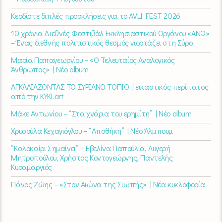
Κερδίστε διπλές προσκλήσεις για το AVLI FEST 2026
10 χρόνια Διεθνές Φεστιβάλ Εκκλησιαστικού Οργάνου «ΑΝΩ»
– Ένας διεθνής πολιτιστικός θεσμός γιορτάζει στη Σύρο​
Μαρία Παπαγεωργίου – «Ο Τελευταίος Αναλογικός
Άνθρωπος» | Νέο album
ΑΓΚΑΛΙΑΖΟΝΤΑΣ ΤΟ ΣΥΡΙΑΝΟ ΤΟΠΙΟ | εικαστικός περίπατος
από την KYKLart
Μάκε Αντωνίου – “Στα χνάρια του ερημίτη” | Νέο album
Χρυσούλα Κεχαγιόγλου – “Αποθήκη” | Νέο Άλμπουμ
“Καλοκαίρι Σημαίνει” – Εβελίνα Παπούλια, Λυγερή
Μητροπούλου, Χρήστος Κοντογεώργης, Παντελής
Κυραμαργιός
Πάνος Ζώης – «Στον Αιώνα της Σιωπής» | Νέα κυκλοφορία