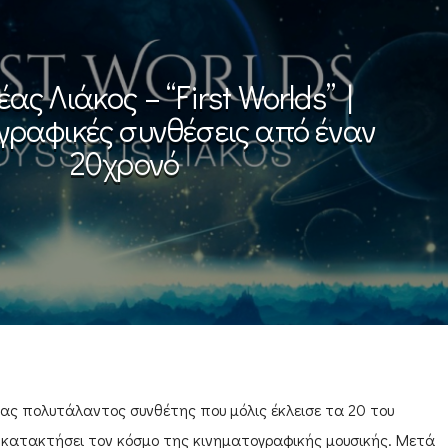
ς Λιάκος – “First Worlds” |
γραφικές συνθέσεις από έναν
20χρονό
νας πολυτάλαντος συνθέτης που μόλις έκλεισε τα 20 του
να κατακτήσει τον κόσμο της κινηματογραφικής μουσικής. Μετά