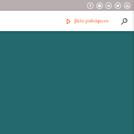
βάλε ραδιόφωνο