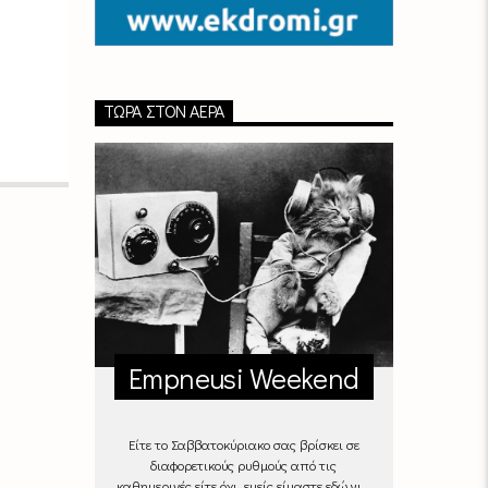
ΤΏΡΑ ΣΤΟΝ ΑΈΡΑ
Empneusi Weekend
Είτε το Σαββατοκύριακο σας βρίσκει σε
διαφορετικούς ρυθμούς από τις
καθημερινές είτε όχι, εμείς είμαστε εδώ για