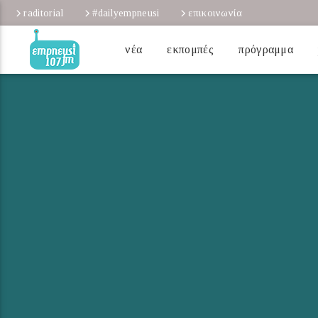
raditorial
#dailyempneusi
επικοινωνία
νέα
εκπομπές
πρόγραμμα