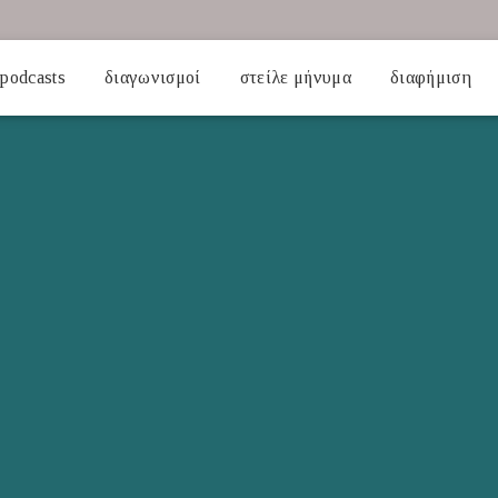
podcasts
διαγωνισμοί
στείλε μήνυμα
διαφήμιση