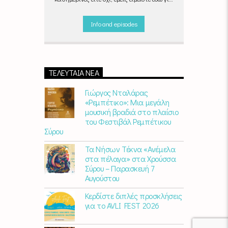
να ντύσουμε μουσικά τις δύο τελευταίες
μέρες της εβδομάδας, δημιουργώντας μία
Info and episodes
μελωδική συνήθεια για ό,τι κι αν κάνετε.
ΤΕΛΕΥΤΑΊΑ ΝΈΑ
Γιώργος Νταλάρας
«Ρεμπέτικο»: Μια μεγάλη
μουσική βραδιά στο πλαίσιο
του Φεστιβάλ Ρεμπέτικου
Σύρου
Τα Νήσων Τέκνα «Ανέμελα
στα πέλαγα» στα Χρούσσα
Σύρου – Παρασκευή 7
Αυγούστου
Κερδίστε διπλές προσκλήσεις
για το AVLI FEST 2026