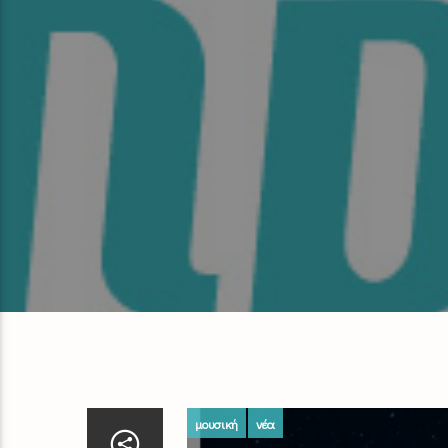
μουσική
νέα