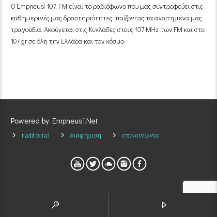
Ο Empneusi 107 FM είναι το ραδιόφωνο που μας συντροφεύει στις
καθημερινές μας δραστηριότητες, παίζοντας τα αγαπημένα μας
τραγούδια. Ακούγεται στις Κυκλάδες στους 107 MHz των FM και στο
107.gr σε όλη την Ελλάδα και τον κόσμο.
Powered by Empneusi.Net
raditorial
διαφήμιση
επικοινωνία