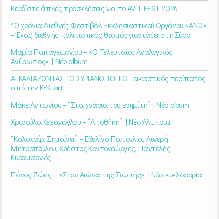
Κερδίστε διπλές προσκλήσεις για το AVLI FEST 2026
10 χρόνια Διεθνές Φεστιβάλ Εκκλησιαστικού Οργάνου «ΑΝΩ»
– Ένας διεθνής πολιτιστικός θεσμός γιορτάζει στη Σύρο​
Μαρία Παπαγεωργίου – «Ο Τελευταίος Αναλογικός
Άνθρωπος» | Νέο album
ΑΓΚΑΛΙΑΖΟΝΤΑΣ ΤΟ ΣΥΡΙΑΝΟ ΤΟΠΙΟ | εικαστικός περίπατος
από την KYKLart
Μάκε Αντωνίου – “Στα χνάρια του ερημίτη” | Νέο album
Χρυσούλα Κεχαγιόγλου – “Αποθήκη” | Νέο Άλμπουμ
“Καλοκαίρι Σημαίνει” – Εβελίνα Παπούλια, Λυγερή
Μητροπούλου, Χρήστος Κοντογεώργης, Παντελής
Κυραμαργιός
Πάνος Ζώης – «Στον Αιώνα της Σιωπής» | Νέα κυκλοφορία