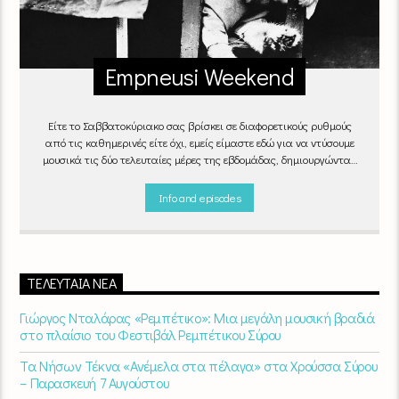
Empneusi Weekend
Είτε το Σαββατοκύριακο σας βρίσκει σε διαφορετικούς ρυθμούς
από τις καθημερινές είτε όχι, εμείς είμαστε εδώ για να ντύσουμε
μουσικά τις δύο τελευταίες μέρες της εβδομάδας, δημιουργώντας
μία μελωδική συνήθεια για ό,τι κι αν κάνετε.
Info and episodes
ΤΕΛΕΥΤΑΊΑ ΝΈΑ
Γιώργος Νταλάρας «Ρεμπέτικο»: Μια μεγάλη μουσική βραδιά
στο πλαίσιο του Φεστιβάλ Ρεμπέτικου Σύρου
Τα Νήσων Τέκνα «Ανέμελα στα πέλαγα» στα Χρούσσα Σύρου
– Παρασκευή 7 Αυγούστου