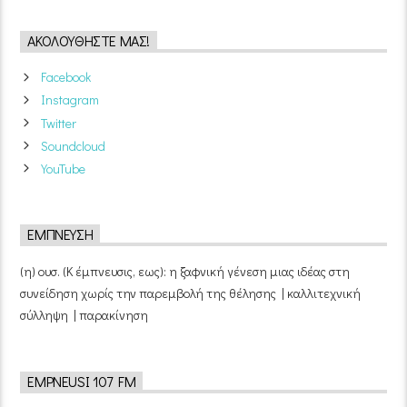
ΑΚΟΛΟΥΘΉΣΤΕ ΜΑΣ!
Facebook
Instagram
Twitter
Soundcloud
YouTube
ΈΜΠΝΕΥΣΗ
(η) ουσ. (Κ έμπνευσις, εως): η ξαφνική γένεση μιας ιδέας στη
συνείδηση χωρίς την παρεμβολή της θέλησης | καλλιτεχνική
σύλληψη | παρακίνηση
EMPNEUSI 107 FM