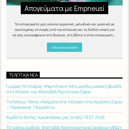
Απογεύματα με Empneusi
Τα απογεύματά μας κυλούν αρμονικά, μελωδικά και μουσικά με
αγαπημένες επιλογές από την ελληνική και τη διεθνή σκηνή για
να σας συντροφεύουν στη δουλειά, στη βόλτα ή στον απογευματινό
καφέ στην πιο αναπαυτική γωνιά του σπιτιού σας.
"Απογεύματα
με Empneusi", Καθημερινά & Σαββατοκύριακα 17:00 – 20:00.
Info and episodes
ΤΕΛΕΥΤΑΊΑ ΝΈΑ
Γιώργος Νταλάρας «Ρεμπέτικο»: Μια μεγάλη μουσική βραδιά
στο πλαίσιο του Φεστιβάλ Ρεμπέτικου Σύρου
Τα Νήσων Τέκνα «Ανέμελα στα πέλαγα» στα Χρούσσα Σύρου
– Παρασκευή 7 Αυγούστου
Κερδίστε διπλές προσκλήσεις για το AVLI FEST 2026
10 χρόνια Διεθνές Φεστιβάλ Εκκλησιαστικού Οργάνου «ΑΝΩ»