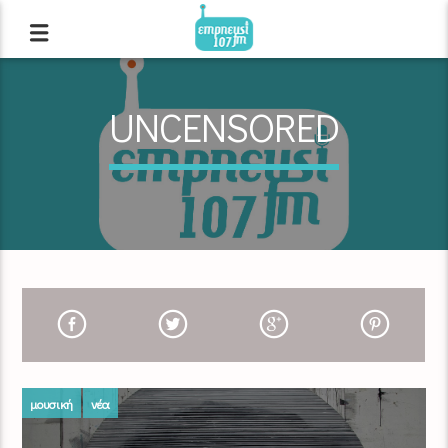
UNCENSORED
μουσική
νέα