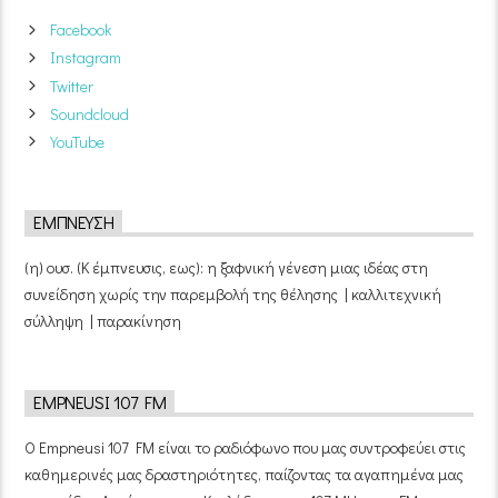
Facebook
Instagram
Twitter
Soundcloud
YouTube
ΈΜΠΝΕΥΣΗ
(η) ουσ. (Κ έμπνευσις, εως): η ξαφνική γένεση μιας ιδέας στη
συνείδηση χωρίς την παρεμβολή της θέλησης | καλλιτεχνική
σύλληψη | παρακίνηση
EMPNEUSI 107 FM
Ο Empneusi 107 FM είναι το ραδιόφωνο που μας συντροφεύει στις
καθημερινές μας δραστηριότητες, παίζοντας τα αγαπημένα μας