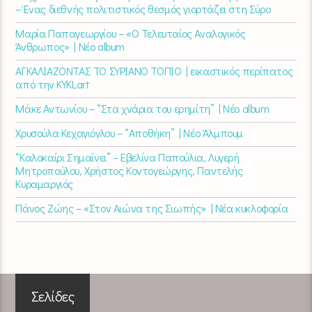
– Ένας διεθνής πολιτιστικός θεσμός γιορτάζει στη Σύρο​
Μαρία Παπαγεωργίου – «Ο Τελευταίος Αναλογικός
Άνθρωπος» | Νέο album
ΑΓΚΑΛΙΑΖΟΝΤΑΣ ΤΟ ΣΥΡΙΑΝΟ ΤΟΠΙΟ | εικαστικός περίπατος
από την KYKLart
Μάκε Αντωνίου – “Στα χνάρια του ερημίτη” | Νέο album
Χρυσούλα Κεχαγιόγλου – “Αποθήκη” | Νέο Άλμπουμ
“Καλοκαίρι Σημαίνει” – Εβελίνα Παπούλια, Λυγερή
Μητροπούλου, Χρήστος Κοντογεώργης, Παντελής
Κυραμαργιός
Πάνος Ζώης – «Στον Αιώνα της Σιωπής» | Νέα κυκλοφορία
Σελίδες