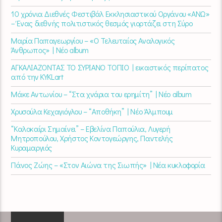
10 χρόνια Διεθνές Φεστιβάλ Εκκλησιαστικού Οργάνου «ΑΝΩ»
– Ένας διεθνής πολιτιστικός θεσμός γιορτάζει στη Σύρο​
Μαρία Παπαγεωργίου – «Ο Τελευταίος Αναλογικός
Άνθρωπος» | Νέο album
ΑΓΚΑΛΙΑΖΟΝΤΑΣ ΤΟ ΣΥΡΙΑΝΟ ΤΟΠΙΟ | εικαστικός περίπατος
από την KYKLart
Μάκε Αντωνίου – “Στα χνάρια του ερημίτη” | Νέο album
Χρυσούλα Κεχαγιόγλου – “Αποθήκη” | Νέο Άλμπουμ
“Καλοκαίρι Σημαίνει” – Εβελίνα Παπούλια, Λυγερή
Μητροπούλου, Χρήστος Κοντογεώργης, Παντελής
Κυραμαργιός
Πάνος Ζώης – «Στον Αιώνα της Σιωπής» | Νέα κυκλοφορία