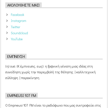
ΑΚΟΛΟΥΘΉΣΤΕ ΜΑΣ!
Facebook
Instagram
Twitter
Soundcloud
YouTube
ΈΜΠΝΕΥΣΗ
(η) ουσ. (Κ έμπνευσις, εως): η ξαφνική γένεση μιας ιδέας στη
συνείδηση χωρίς την παρεμβολή της θέλησης | καλλιτεχνική
σύλληψη | παρακίνηση
EMPNEUSI 107 FM
Ο Empneusi 107 FM είναι το ραδιόφωνο που μας συντροφεύει στις