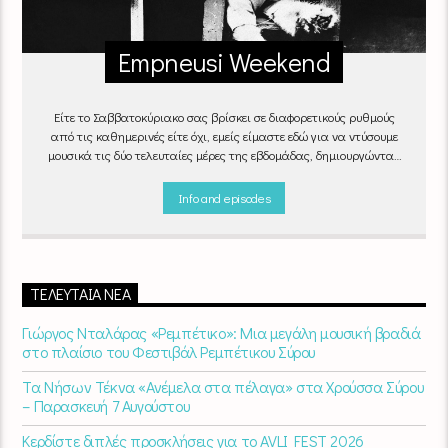
Empneusi Weekend
Είτε το Σαββατοκύριακο σας βρίσκει σε διαφορετικούς ρυθμούς
από τις καθημερινές είτε όχι, εμείς είμαστε εδώ για να ντύσουμε
μουσικά τις δύο τελευταίες μέρες της εβδομάδας, δημιουργώντας
μία μελωδική συνήθεια για ό,τι κι αν κάνετε.
Info and episodes
ΤΕΛΕΥΤΑΊΑ ΝΈΑ
Γιώργος Νταλάρας «Ρεμπέτικο»: Μια μεγάλη μουσική βραδιά
στο πλαίσιο του Φεστιβάλ Ρεμπέτικου Σύρου
Τα Νήσων Τέκνα «Ανέμελα στα πέλαγα» στα Χρούσσα Σύρου
– Παρασκευή 7 Αυγούστου
Κερδίστε διπλές προσκλήσεις για το AVLI FEST 2026