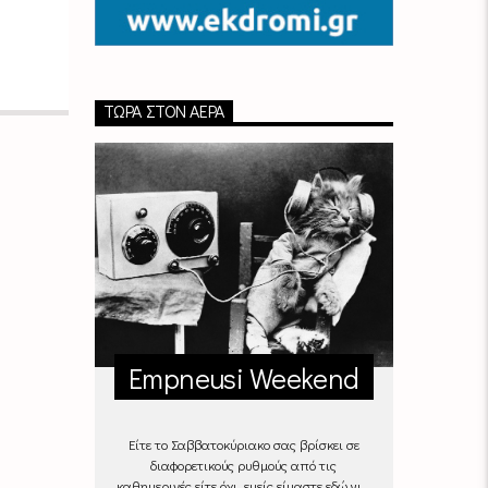
ΤΏΡΑ ΣΤΟΝ ΑΈΡΑ
Empneusi Weekend
Είτε το Σαββατοκύριακο σας βρίσκει σε
διαφορετικούς ρυθμούς από τις
καθημερινές είτε όχι, εμείς είμαστε εδώ για