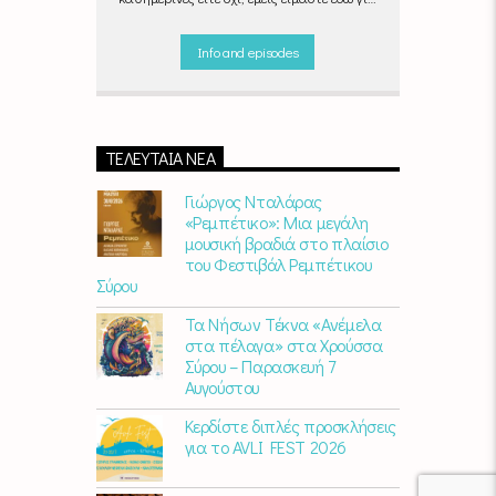
να ντύσουμε μουσικά τις δύο τελευταίες
μέρες της εβδομάδας, δημιουργώντας μία
Info and episodes
μελωδική συνήθεια για ό,τι κι αν κάνετε.
ΤΕΛΕΥΤΑΊΑ ΝΈΑ
Γιώργος Νταλάρας
«Ρεμπέτικο»: Μια μεγάλη
μουσική βραδιά στο πλαίσιο
του Φεστιβάλ Ρεμπέτικου
Σύρου
Τα Νήσων Τέκνα «Ανέμελα
στα πέλαγα» στα Χρούσσα
Σύρου – Παρασκευή 7
Αυγούστου
Κερδίστε διπλές προσκλήσεις
για το AVLI FEST 2026