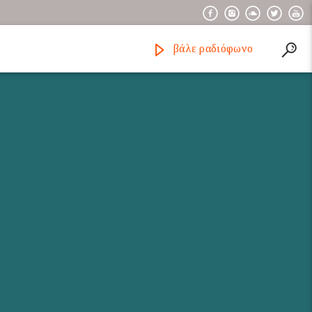
βάλε ραδιόφωνο