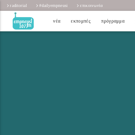
raditorial
#dailyempneusi
επικοινωνία
νέα
εκπομπές
πρόγραμμα