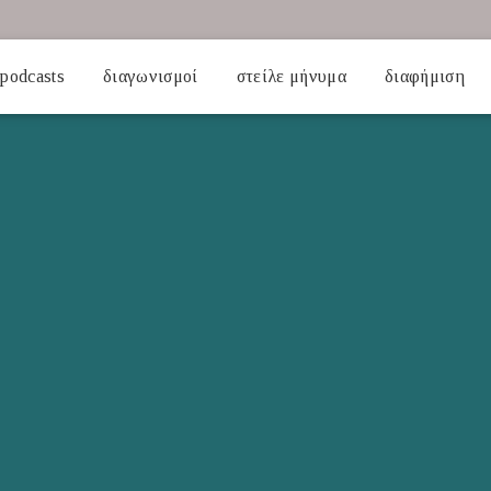
podcasts
διαγωνισμοί
στείλε μήνυμα
διαφήμιση