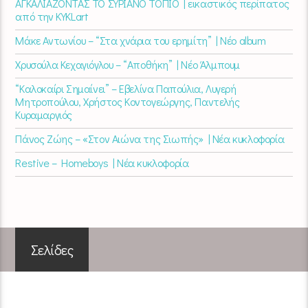
ΑΓΚΑΛΙΑΖΟΝΤΑΣ ΤΟ ΣΥΡΙΑΝΟ ΤΟΠΙΟ | εικαστικός περίπατος
από την KYKLart
Μάκε Αντωνίου – “Στα χνάρια του ερημίτη” | Νέο album
Χρυσούλα Κεχαγιόγλου – “Αποθήκη” | Νέο Άλμπουμ
“Καλοκαίρι Σημαίνει” – Εβελίνα Παπούλια, Λυγερή
Μητροπούλου, Χρήστος Κοντογεώργης, Παντελής
Κυραμαργιός
Πάνος Ζώης – «Στον Αιώνα της Σιωπής» | Νέα κυκλοφορία
Restive – Homeboys | Νέα κυκλοφορία
Σελίδες