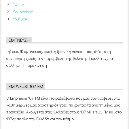
Twitter
Soundcloud
YouTube
ΈΜΠΝΕΥΣΗ
(η) ουσ. (Κ έμπνευσις, εως): η ξαφνική γένεση μιας ιδέας στη
συνείδηση χωρίς την παρεμβολή της θέλησης | καλλιτεχνική
σύλληψη | παρακίνηση
EMPNEUSI 107 FM
Ο Empneusi 107 FM είναι το ραδιόφωνο που μας συντροφεύει στις
καθημερινές μας δραστηριότητες, παίζοντας τα αγαπημένα μας
τραγούδια. Ακούγεται στις Κυκλάδες στους 107 MHz των FM και στο
107.gr σε όλη την Ελλάδα και τον κόσμο.