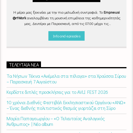
Η μέρα μας ξεκινάει με την πιο μελωδική συντροφιά. Το
Empneusi
@rtWork
αναλαμβάνει τη μουσική επιμέλεια της καθημερινότητάς
μας, Δευτέρα με Παρασκευή, από τις 07.00 μέχρι τις
10.00.
Επιλεγμένα τραγούδια
από την
εγχώρια
και τη
διεθνή
σκηνή
εναλλάσσονται αρμονικά, θυμίζοντάς μας πως δουλειά και
Info and episodes
τέχνη πάνε μαζί.
Καθημερινά
(Δευτέρα-Παρασκευή)
07:00 –
10:00
στον
Empneusi 107 FM
.
ΤΕΛΕΥΤΑΊΑ ΝΈΑ
Τα Νήσων Τέκνα «Ανέμελα στα πέλαγα» στα Χρούσσα Σύρου
– Παρασκευή 7 Αυγούστου
Κερδίστε διπλές προσκλήσεις για το AVLI FEST 2026
10 χρόνια Διεθνές Φεστιβάλ Εκκλησιαστικού Οργάνου «ΑΝΩ»
– Ένας διεθνής πολιτιστικός θεσμός γιορτάζει στη Σύρο​
Μαρία Παπαγεωργίου – «Ο Τελευταίος Αναλογικός
Άνθρωπος» | Νέο album