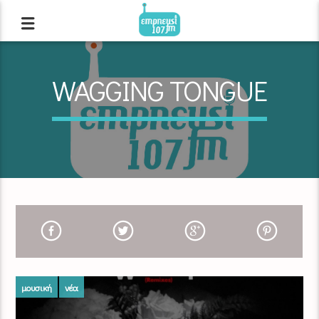
WAGGING TONGUE
μουσική
νέα