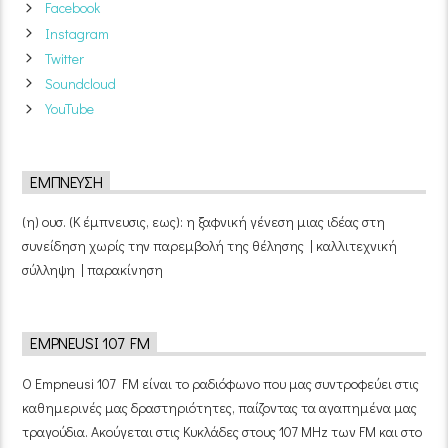
Facebook
Instagram
Twitter
Soundcloud
YouTube
ΈΜΠΝΕΥΣΗ
(η) ουσ. (Κ έμπνευσις, εως): η ξαφνική γένεση μιας ιδέας στη
συνείδηση χωρίς την παρεμβολή της θέλησης | καλλιτεχνική
σύλληψη | παρακίνηση
EMPNEUSI 107 FM
Ο Empneusi 107 FM είναι το ραδιόφωνο που μας συντροφεύει στις
καθημερινές μας δραστηριότητες, παίζοντας τα αγαπημένα μας
τραγούδια. Ακούγεται στις Κυκλάδες στους 107 MHz των FM και στο