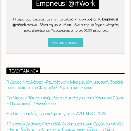
Empneusi @rtWork
Η μέρα μας ξεκινάει με την πιο μελωδική συντροφιά. Το
Empneusi
@rtWork
αναλαμβάνει τη μουσική επιμέλεια της καθημερινότητάς
μας, Δευτέρα με Παρασκευή, από τις 07.00 μέχρι τις
10.00.
Επιλεγμένα τραγούδια
από την
εγχώρια
και τη
διεθνή
σκηνή
εναλλάσσονται αρμονικά, θυμίζοντάς μας πως δουλειά και
Info and episodes
τέχνη πάνε μαζί.
Καθημερινά
(Δευτέρα-Παρασκευή)
07:00 –
10:00
στον
Empneusi 107 FM
.
ΤΕΛΕΥΤΑΊΑ ΝΈΑ
Γιώργος Νταλάρας «Ρεμπέτικο»: Μια μεγάλη μουσική βραδιά
στο πλαίσιο του Φεστιβάλ Ρεμπέτικου Σύρου
Τα Νήσων Τέκνα «Ανέμελα στα πέλαγα» στα Χρούσσα Σύρου
– Παρασκευή 7 Αυγούστου
Κερδίστε διπλές προσκλήσεις για το AVLI FEST 2026
10 χρόνια Διεθνές Φεστιβάλ Εκκλησιαστικού Οργάνου «ΑΝΩ»
– Ένας διεθνής πολιτιστικός θεσμός γιορτάζει στη Σύρο​