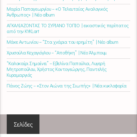
Μαρία Παπαγεωργίου – «Ο Τελευταίος Αναλογικός
Άνθρωπος» | Νέο album
ΑΓΚΑΛΙΑΖΟΝΤΑΣ ΤΟ ΣΥΡΙΑΝΟ ΤΟΠΙΟ | εικαστικός περίπατος
από την KYKLart
Μάκε Αντωνίου – “Στα χνάρια του ερημίτη” | Νέο album
Χρυσούλα Κεχαγιόγλου – “Αποθήκη” | Νέο Άλμπουμ
“Καλοκαίρι Σημαίνει” – Εβελίνα Παπούλια, Λυγερή
Μητροπούλου, Χρήστος Κοντογεώργης, Παντελής
Κυραμαργιός
Πάνος Ζώης – «Στον Αιώνα της Σιωπής» | Νέα κυκλοφορία
Σελίδες