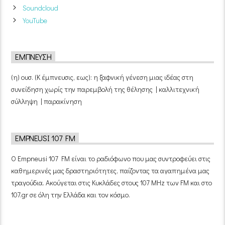
Soundcloud
YouTube
ΈΜΠΝΕΥΣΗ
(η) ουσ. (Κ έμπνευσις, εως): η ξαφνική γένεση μιας ιδέας στη
συνείδηση χωρίς την παρεμβολή της θέλησης | καλλιτεχνική
σύλληψη | παρακίνηση
EMPNEUSI 107 FM
Ο Empneusi 107 FM είναι το ραδιόφωνο που μας συντροφεύει στις
καθημερινές μας δραστηριότητες, παίζοντας τα αγαπημένα μας
τραγούδια. Ακούγεται στις Κυκλάδες στους 107 MHz των FM και στο
107.gr σε όλη την Ελλάδα και τον κόσμο.