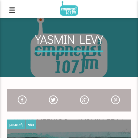
YASMIN LEVY
μουσική
νέα