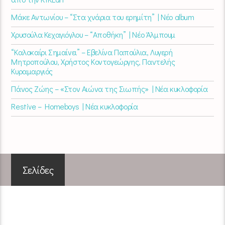
Μάκε Αντωνίου – “Στα χνάρια του ερημίτη” | Νέο album
Χρυσούλα Κεχαγιόγλου – “Αποθήκη” | Νέο Άλμπουμ
“Καλοκαίρι Σημαίνει” – Εβελίνα Παπούλια, Λυγερή
Μητροπούλου, Χρήστος Κοντογεώργης, Παντελής
Κυραμαργιός
Πάνος Ζώης – «Στον Αιώνα της Σιωπής» | Νέα κυκλοφορία
Restive – Homeboys | Νέα κυκλοφορία
Σελίδες