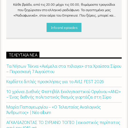
Κάθε βράδυ, από τις 20.00 μέχρι τις 00.00, θυμόμαστε τραγούδια
που ξεχώρισαν στο ελληνικό ραδιόφωνο. Τα αγαπημένα μας
«Ραδιοφωνικά», στον αέρα του Empneusi. Που ξέρεις, μπορεί και
το δικό σου αγαπημένο τραγούδι να βρίσκεται μέσα σ’ αυτά!
Κάθε
βράδυ 20
:00 – 00:00
στον
Empneusi 107 FM
.
Info and episodes
ΤΕΛΕΥΤΑΊΑ ΝΈΑ
Τα Νήσων Τέκνα «Ανέμελα στα πέλαγα» στα Χρούσσα Σύρου
– Παρασκευή 7 Αυγούστου
Κερδίστε διπλές προσκλήσεις για το AVLI FEST 2026
10 χρόνια Διεθνές Φεστιβάλ Εκκλησιαστικού Οργάνου «ΑΝΩ»
– Ένας διεθνής πολιτιστικός θεσμός γιορτάζει στη Σύρο​
Μαρία Παπαγεωργίου – «Ο Τελευταίος Αναλογικός
Άνθρωπος» | Νέο album
ΑΓΚΑΛΙΑΖΟΝΤΑΣ ΤΟ ΣΥΡΙΑΝΟ ΤΟΠΙΟ | εικαστικός περίπατος
από την KYKLart