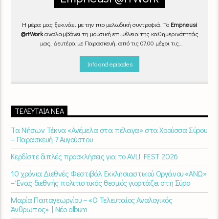
Η μέρα μας ξεκινάει με την πιο μελωδική συντροφιά. Το
Empneusi
@rtWork
αναλαμβάνει τη μουσική επιμέλεια της καθημερινότητάς
μας, Δευτέρα με Παρασκευή, από τις 07.00 μέχρι τις
10.00.
Επιλεγμένα τραγούδια
από την
εγχώρια
και τη
διεθνή
σκηνή
εναλλάσσονται αρμονικά, θυμίζοντάς μας πως δουλειά και
Info and episodes
τέχνη πάνε μαζί.
Καθημερινά
(Δευτέρα-Παρασκευή)
07:00 –
10:00
στον
Empneusi 107 FM
.
ΤΕΛΕΥΤΑΊΑ ΝΈΑ
Τα Νήσων Τέκνα «Ανέμελα στα πέλαγα» στα Χρούσσα Σύρου
– Παρασκευή 7 Αυγούστου
Κερδίστε διπλές προσκλήσεις για το AVLI FEST 2026
10 χρόνια Διεθνές Φεστιβάλ Εκκλησιαστικού Οργάνου «ΑΝΩ»
– Ένας διεθνής πολιτιστικός θεσμός γιορτάζει στη Σύρο​
Μαρία Παπαγεωργίου – «Ο Τελευταίος Αναλογικός
Άνθρωπος» | Νέο album