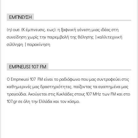
ΈΜΠΝΕΥΣΗ
(η) ουσ. (Κ έμπνευσις, εως): η ξαφνική γένεση μιας ιδέας στη
συνείδηση χωρίς την παρεμβολή της θέλησης | καλλιτεχνική
σύλληψη | παρακίνηση
EMPNEUSI 107 FM
Ο Empneusi 107 FM είναι το ραδιόφωνο που μας συντροφεύει στις
καθημερινές μας δραστηριότητες, παίζοντας τα αγαπημένα μας
τραγούδια. Ακούγεται στις Κυκλάδες στους 107 MHz των FM και στο
107.gr σε όλη την Ελλάδα και τον κόσμο.