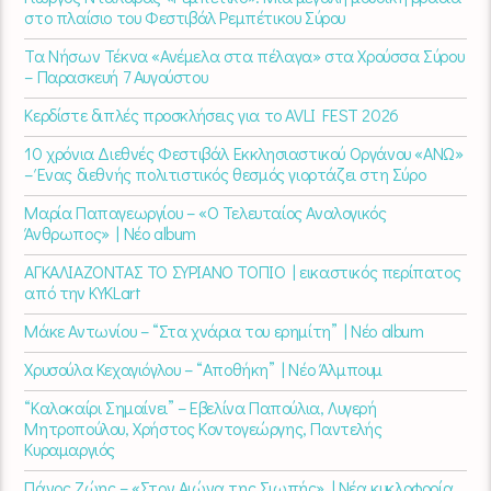
στο πλαίσιο του Φεστιβάλ Ρεμπέτικου Σύρου
Τα Νήσων Τέκνα «Ανέμελα στα πέλαγα» στα Χρούσσα Σύρου
– Παρασκευή 7 Αυγούστου
Κερδίστε διπλές προσκλήσεις για το AVLI FEST 2026
10 χρόνια Διεθνές Φεστιβάλ Εκκλησιαστικού Οργάνου «ΑΝΩ»
– Ένας διεθνής πολιτιστικός θεσμός γιορτάζει στη Σύρο​
Μαρία Παπαγεωργίου – «Ο Τελευταίος Αναλογικός
Άνθρωπος» | Νέο album
ΑΓΚΑΛΙΑΖΟΝΤΑΣ ΤΟ ΣΥΡΙΑΝΟ ΤΟΠΙΟ | εικαστικός περίπατος
από την KYKLart
Μάκε Αντωνίου – “Στα χνάρια του ερημίτη” | Νέο album
Χρυσούλα Κεχαγιόγλου – “Αποθήκη” | Νέο Άλμπουμ
“Καλοκαίρι Σημαίνει” – Εβελίνα Παπούλια, Λυγερή
Μητροπούλου, Χρήστος Κοντογεώργης, Παντελής
Κυραμαργιός
Πάνος Ζώης – «Στον Αιώνα της Σιωπής» | Νέα κυκλοφορία