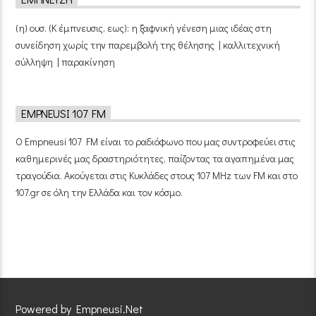
(η) ουσ. (Κ έμπνευσις, εως): η ξαφνική γένεση μιας ιδέας στη
συνείδηση χωρίς την παρεμβολή της θέλησης | καλλιτεχνική
σύλληψη | παρακίνηση
EMPNEUSI 107 FM
Ο Empneusi 107 FM είναι το ραδιόφωνο που μας συντροφεύει στις
καθημερινές μας δραστηριότητες, παίζοντας τα αγαπημένα μας
τραγούδια. Ακούγεται στις Κυκλάδες στους 107 MHz των FM και στο
107.gr σε όλη την Ελλάδα και τον κόσμο.
Powered by Empneusi.Net