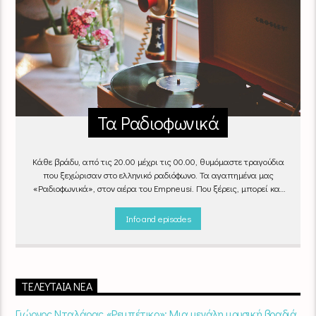
Τα Ραδιοφωνικά
Κάθε βράδυ, από τις 20.00 μέχρι τις 00.00, θυμόμαστε τραγούδια
που ξεχώρισαν στο ελληνικό ραδιόφωνο. Τα αγαπημένα μας
«Ραδιοφωνικά», στον αέρα του Empneusi. Που ξέρεις, μπορεί και
το δικό σου αγαπημένο τραγούδι να βρίσκεται μέσα σ’ αυτά!
Κάθε
βράδυ 20
:00 – 00:00
στον
Empneusi 107 FM
.
Info and episodes
ΤΕΛΕΥΤΑΊΑ ΝΈΑ
Γιώργος Νταλάρας «Ρεμπέτικο»: Μια μεγάλη μουσική βραδιά