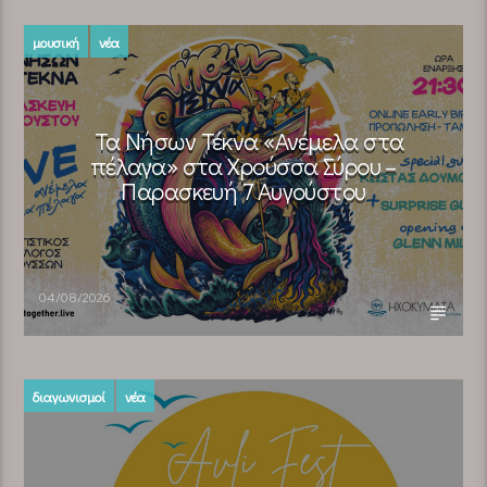
μουσική
νέα
Τα Νήσων Τέκνα «Ανέμελα στα
πέλαγα» στα Χρούσσα Σύρου –
Παρασκευή 7 Αυγούστου
04/08/2026
διαγωνισμοί
νέα