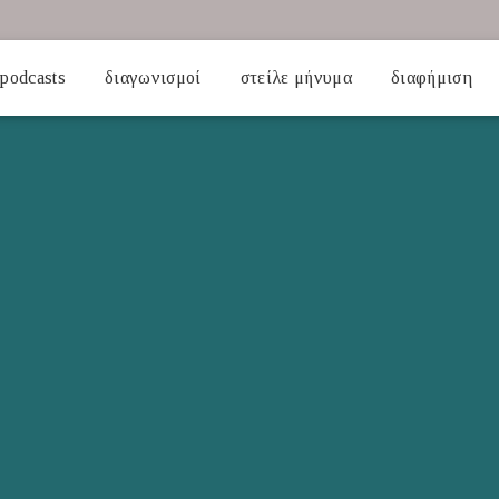
podcasts
διαγωνισμοί
στείλε μήνυμα
διαφήμιση