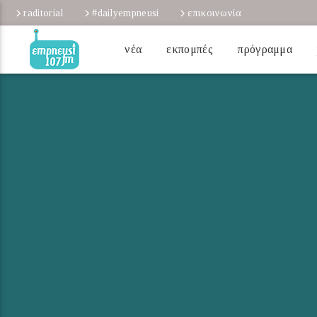
raditorial
#dailyempneusi
επικοινωνία
νέα
εκπομπές
πρόγραμμα