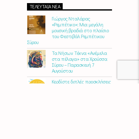
ΤΕΛΕΥΤΑΊΑ ΝΈΑ
Γιώργος Νταλάρας
«Ρεμπέτικο»: Μια μεγάλη
μουσική βραδιά στο πλαίσιο
του Φεστιβάλ Ρεμπέτικου
Σύρου
Τα Νήσων Τέκνα «Ανέμελα
στα πέλαγα» στα Χρούσσα
Σύρου – Παρασκευή 7
Αυγούστου
Κερδίστε διπλές προσκλήσεις
για το AVLI FEST 2026
10 χρόνια Διεθνές Φεστιβάλ
Εκκλησιαστικού Οργάνου
«ΑΝΩ» – Ένας διεθνής
πολιτιστικός θεσμός
γιορτάζει στη Σύρο​
Μαρία Παπαγεωργίου – «Ο