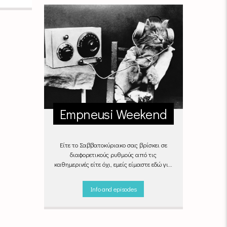
Empneusi Weekend
Είτε το Σαββατοκύριακο σας βρίσκει σε
διαφορετικούς ρυθμούς από τις
καθημερινές είτε όχι, εμείς είμαστε εδώ για
να ντύσουμε μουσικά τις δύο τελευταίες
μέρες της εβδομάδας, δημιουργώντας μία
Info and episodes
μελωδική συνήθεια για ό,τι κι αν κάνετε.