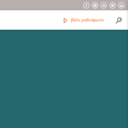
βάλε ραδιόφωνο