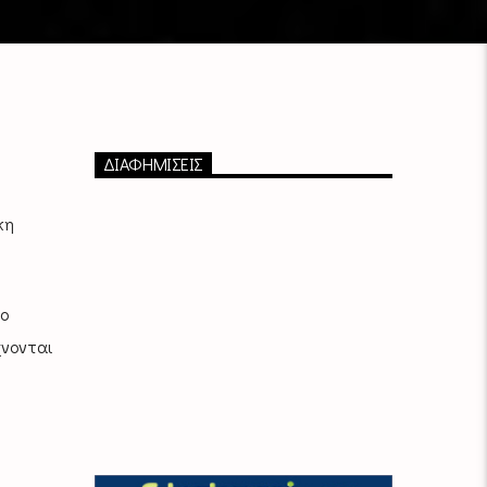
ΔΙΑΦΗΜΙΣΕΙΣ
κη
ο
χνονται