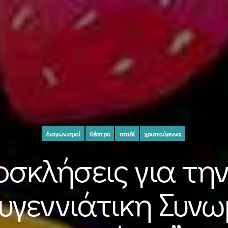
διαγωνισμοί
θέατρο
παιδί
χριστούγεννα
οσκλήσεις για τ
υγεννιάτικη Συν