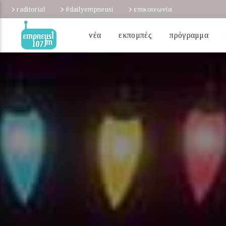
raditorial
#dailyempneusi
επικοινωνία
νέα
εκπομπές
πρόγραμμα