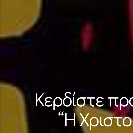
Κερδίστε πρ
“Η Χριστο