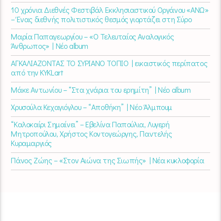
10 χρόνια Διεθνές Φεστιβάλ Εκκλησιαστικού Οργάνου «ΑΝΩ»
– Ένας διεθνής πολιτιστικός θεσμός γιορτάζει στη Σύρο​
Μαρία Παπαγεωργίου – «Ο Τελευταίος Αναλογικός
Άνθρωπος» | Νέο album
ΑΓΚΑΛΙΑΖΟΝΤΑΣ ΤΟ ΣΥΡΙΑΝΟ ΤΟΠΙΟ | εικαστικός περίπατος
από την KYKLart
Μάκε Αντωνίου – “Στα χνάρια του ερημίτη” | Νέο album
Χρυσούλα Κεχαγιόγλου – “Αποθήκη” | Νέο Άλμπουμ
“Καλοκαίρι Σημαίνει” – Εβελίνα Παπούλια, Λυγερή
Μητροπούλου, Χρήστος Κοντογεώργης, Παντελής
Κυραμαργιός
Πάνος Ζώης – «Στον Αιώνα της Σιωπής» | Νέα κυκλοφορία