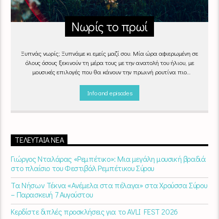
Νωρίς το πρωί
Ξυπνάς νωρίς; Ξυπνάμε κι εμείς μαζί σου. Μία ώρα αφιερωμένη σε
όλους όσους ξεκινούν τη μέρα τους με την ανατολή του ήλιου, με
μουσικές επιλογές που θα κάνουν την πρωινή ρουτίνα πιο
ευχάριστη!
"Νωρίς το πρωί" καθημερινά
(Δευτέρα - Παρασκευή)
06:00 - 07:00 στον Empneusi 107 FM
Info and episodes
ΤΕΛΕΥΤΑΊΑ ΝΈΑ
Γιώργος Νταλάρας «Ρεμπέτικο»: Μια μεγάλη μουσική βραδιά
στο πλαίσιο του Φεστιβάλ Ρεμπέτικου Σύρου
Τα Νήσων Τέκνα «Ανέμελα στα πέλαγα» στα Χρούσσα Σύρου
– Παρασκευή 7 Αυγούστου
Κερδίστε διπλές προσκλήσεις για το AVLI FEST 2026