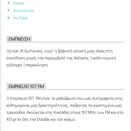
Twitter
Soundcloud
YouTube
ΈΜΠΝΕΥΣΗ
(η) ουσ. (Κ έμπνευσις, εως): η ξαφνική γένεση μιας ιδέας στη
συνείδηση χωρίς την παρεμβολή της θέλησης | καλλιτεχνική
σύλληψη | παρακίνηση
EMPNEUSI 107 FM
Ο Empneusi 107 FM είναι το ραδιόφωνο που μας συντροφεύει στις
καθημερινές μας δραστηριότητες, παίζοντας τα αγαπημένα μας
τραγούδια. Ακούγεται στις Κυκλάδες στους 107 MHz των FM και στο
107.gr σε όλη την Ελλάδα και τον κόσμο.