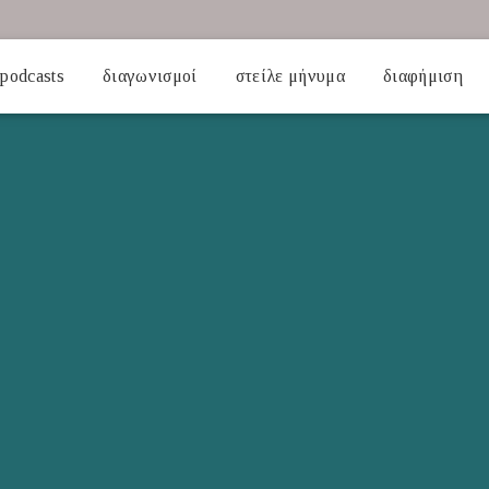
podcasts
διαγωνισμοί
στείλε μήνυμα
διαφήμιση