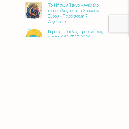
Τα Νήσων Τέκνα «Ανέμελα
στα πέλαγα» στα Χρούσσα
Σύρου – Παρασκευή 7
Αυγούστου
Κερδίστε διπλές προσκλήσεις
για το AVLI FEST 2026
10 χρόνια Διεθνές Φεστιβάλ
Εκκλησιαστικού Οργάνου
«ΑΝΩ» – Ένας διεθνής
πολιτιστικός θεσμός
γιορτάζει στη Σύρο​
Μαρία Παπαγεωργίου – «Ο
Τελευταίος Αναλογικός
Άνθρωπος» | Νέο album
ΑΓΚΑΛΙΑΖΟΝΤΑΣ ΤΟ ΣΥΡΙΑΝΟ
ΤΟΠΙΟ | εικαστικός
περίπατος από την KYKLart
Μάκε Αντωνίου – “Στα