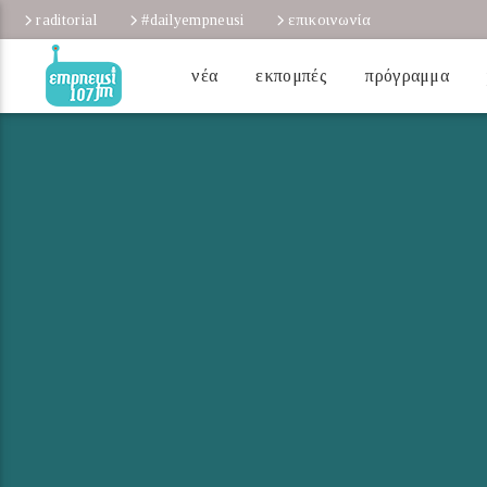
raditorial
#dailyempneusi
επικοινωνία
νέα
εκπομπές
πρόγραμμα