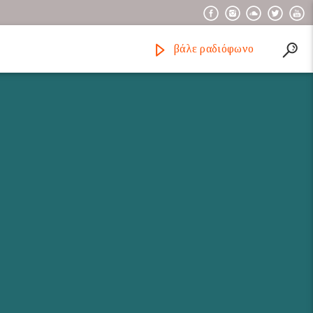
βάλε ραδιόφωνο