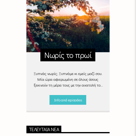
Νωρίς το πρωί
Ξυπνάς νωρίς; Ξυπνάμε κι εμείς μαζί σου.
Μία ώρα αφιερωμένη σε όλους όσους
ξεκινούν τη μέρα τους με την ανατολή του
ήλιου, με μουσικές επιλογές που θα κάνουν
την πρωινή ρουτίνα πιο ευχάριστη!
Info and episodes
"Νωρίς το πρωί" καθημερινά
(Δευτέρα -
Παρασκευή)
06:00 - 07:00 στον Empneusi
107 FM
ΤΕΛΕΥΤΑΊΑ ΝΈΑ