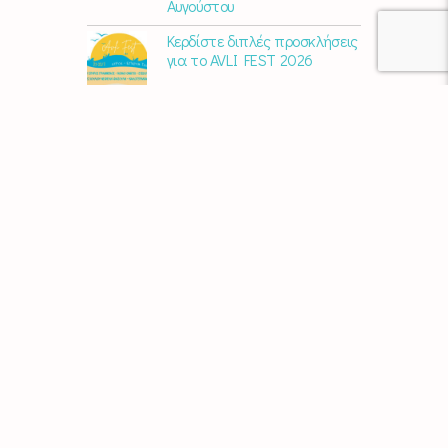
Αυγούστου
Κερδίστε διπλές προσκλήσεις
για το AVLI FEST 2026
10 χρόνια Διεθνές Φεστιβάλ
Εκκλησιαστικού Οργάνου
«ΑΝΩ» – Ένας διεθνής
πολιτιστικός θεσμός
γιορτάζει στη Σύρο​
Μαρία Παπαγεωργίου – «Ο
Τελευταίος Αναλογικός
Άνθρωπος» | Νέο album
ΑΓΚΑΛΙΑΖΟΝΤΑΣ ΤΟ ΣΥΡΙΑΝΟ
ΤΟΠΙΟ | εικαστικός
περίπατος από την KYKLart
Μάκε Αντωνίου – “Στα
χνάρια του ερημίτη” | Νέο
album
Χρυσούλα Κεχαγιόγλου –