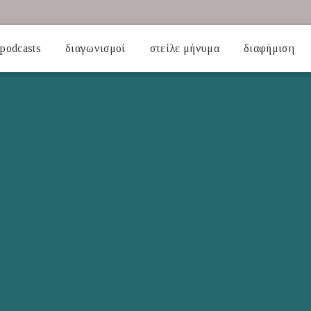
podcasts
διαγωνισμοί
στείλε μήνυμα
διαφήμιση