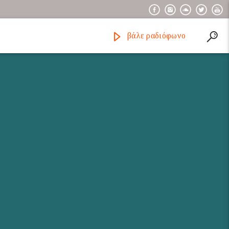
βάλε ραδιόφωνο