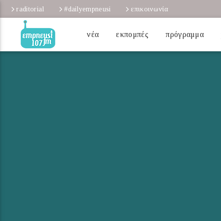
raditorial
#dailyempneusi
επικοινωνία
νέα
εκπομπές
πρόγραμμα