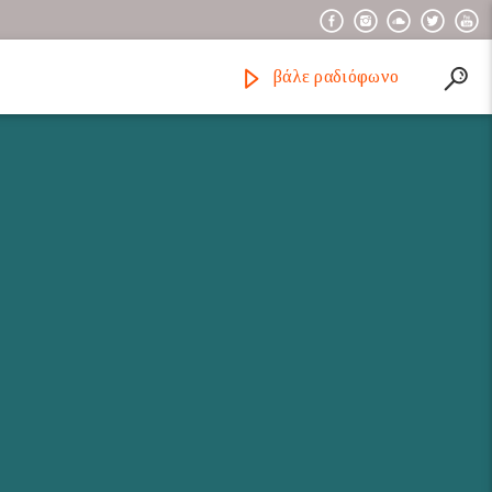
βάλε ραδιόφωνο