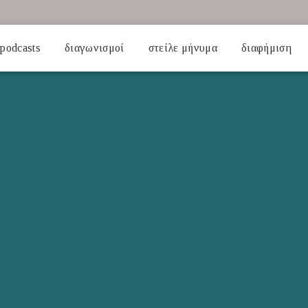
podcasts
διαγωνισμοί
στείλε μήνυμα
διαφήμιση