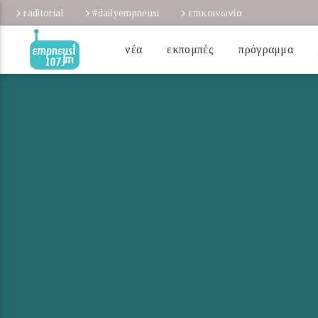
raditorial
#dailyempneusi
επικοινωνία
νέα
εκπομπές
πρόγραμμα