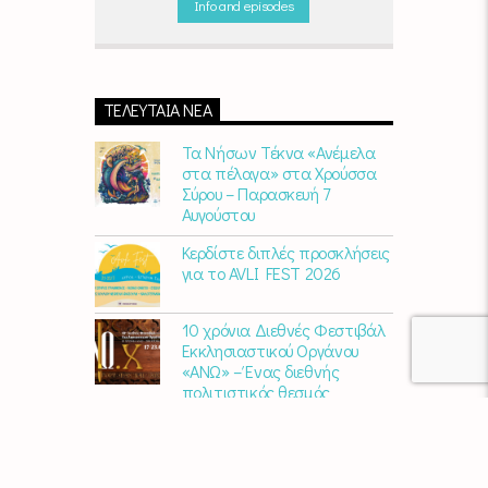
Info and episodes
"Νωρίς το πρωί" καθημερινά
(Δευτέρα -
Παρασκευή)
06:00 - 07:00 στον Empneusi
107 FM
ΤΕΛΕΥΤΑΊΑ ΝΈΑ
Τα Νήσων Τέκνα «Ανέμελα
στα πέλαγα» στα Χρούσσα
Σύρου – Παρασκευή 7
Αυγούστου
Κερδίστε διπλές προσκλήσεις
για το AVLI FEST 2026
10 χρόνια Διεθνές Φεστιβάλ
Εκκλησιαστικού Οργάνου
«ΑΝΩ» – Ένας διεθνής
πολιτιστικός θεσμός
γιορτάζει στη Σύρο​
Μαρία Παπαγεωργίου – «Ο
Τελευταίος Αναλογικός