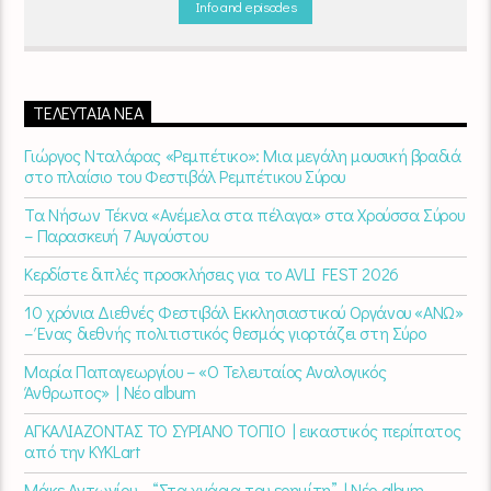
Info and episodes
ΤΕΛΕΥΤΑΊΑ ΝΈΑ
Γιώργος Νταλάρας «Ρεμπέτικο»: Μια μεγάλη μουσική βραδιά
στο πλαίσιο του Φεστιβάλ Ρεμπέτικου Σύρου
Τα Νήσων Τέκνα «Ανέμελα στα πέλαγα» στα Χρούσσα Σύρου
– Παρασκευή 7 Αυγούστου
Κερδίστε διπλές προσκλήσεις για το AVLI FEST 2026
10 χρόνια Διεθνές Φεστιβάλ Εκκλησιαστικού Οργάνου «ΑΝΩ»
– Ένας διεθνής πολιτιστικός θεσμός γιορτάζει στη Σύρο​
Μαρία Παπαγεωργίου – «Ο Τελευταίος Αναλογικός
Άνθρωπος» | Νέο album
ΑΓΚΑΛΙΑΖΟΝΤΑΣ ΤΟ ΣΥΡΙΑΝΟ ΤΟΠΙΟ | εικαστικός περίπατος
από την KYKLart
Μάκε Αντωνίου – “Στα χνάρια του ερημίτη” | Νέο album