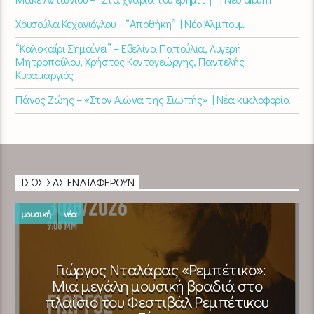
Χρυσούλα Κεχαγιόγλου – “Αποθήκη” | Νέο Άλμπουμ
“Καλοκαίρι Σημαίνει” – Εβελίνα Παπούλια, Λυγερή
Μητροπούλου, Χρήστος Κοντογεώργης, Παντελής
Κυραμαργιός
Πάνος Ζώης – «Στον Αιώνα της Σιωπής» | Νέα κυκλοφορία
ΊΣΩΣ ΣΑΣ ΕΝΔΙΑΦΈΡΟΥΝ
μουσική
νέα
Γιώργος Νταλάρας «Ρεμπέτικο»:
Μια μεγάλη μουσική βραδιά στο
πλαίσιο του Φεστιβάλ Ρεμπέτικου