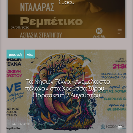
Σύρου
07/08/2026
μουσική
νέα
Τα Νήσων Τέκνα «Ανέμελα στα
πέλαγα» στα Χρούσσα Σύρου –
Παρασκευή 7 Αυγούστου
04/08/2026