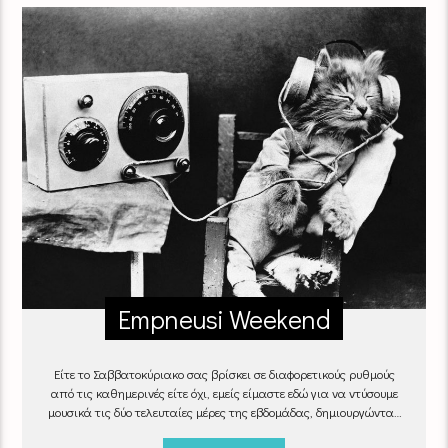
Empneusi Weekend
Είτε το Σαββατοκύριακο σας βρίσκει σε διαφορετικούς ρυθμούς
από τις καθημερινές είτε όχι, εμείς είμαστε εδώ για να ντύσουμε
μουσικά τις δύο τελευταίες μέρες της εβδομάδας, δημιουργώντας
μία μελωδική συνήθεια για ό,τι κι αν κάνετε.