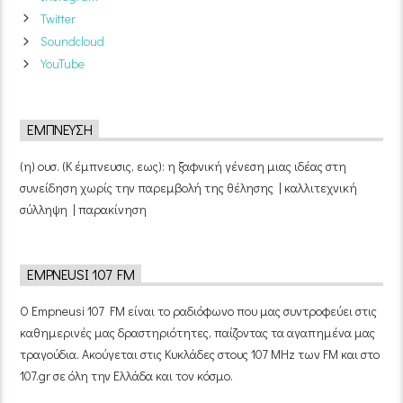
Twitter
Soundcloud
YouTube
ΈΜΠΝΕΥΣΗ
(η) ουσ. (Κ έμπνευσις, εως): η ξαφνική γένεση μιας ιδέας στη
συνείδηση χωρίς την παρεμβολή της θέλησης | καλλιτεχνική
σύλληψη | παρακίνηση
EMPNEUSI 107 FM
Ο Empneusi 107 FM είναι το ραδιόφωνο που μας συντροφεύει στις
καθημερινές μας δραστηριότητες, παίζοντας τα αγαπημένα μας
τραγούδια. Ακούγεται στις Κυκλάδες στους 107 MHz των FM και στο
107.gr σε όλη την Ελλάδα και τον κόσμο.