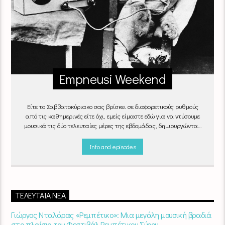
Empneusi Weekend
Είτε το Σαββατοκύριακο σας βρίσκει σε διαφορετικούς ρυθμούς
από τις καθημερινές είτε όχι, εμείς είμαστε εδώ για να ντύσουμε
μουσικά τις δύο τελευταίες μέρες της εβδομάδας, δημιουργώντας
μία μελωδική συνήθεια για ό,τι κι αν κάνετε.
Info and episodes
ΤΕΛΕΥΤΑΊΑ ΝΈΑ
Γιώργος Νταλάρας «Ρεμπέτικο»: Μια μεγάλη μουσική βραδιά
στο πλαίσιο του Φεστιβάλ Ρεμπέτικου Σύρου