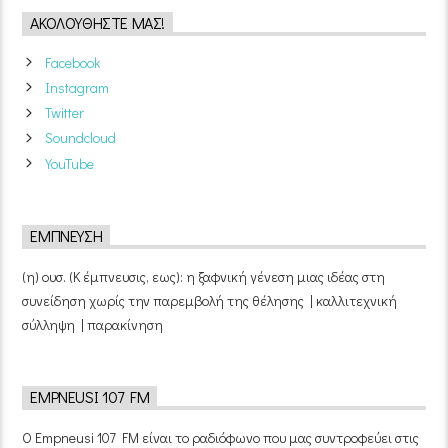
ΑΚΟΛΟΥΘΉΣΤΕ ΜΑΣ!
Facebook
Instagram
Twitter
Soundcloud
YouTube
ΈΜΠΝΕΥΣΗ
(η) ουσ. (Κ έμπνευσις, εως): η ξαφνική γένεση μιας ιδέας στη
συνείδηση χωρίς την παρεμβολή της θέλησης | καλλιτεχνική
σύλληψη | παρακίνηση
EMPNEUSI 107 FM
Ο Empneusi 107 FM είναι το ραδιόφωνο που μας συντροφεύει στις