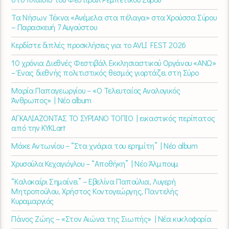
Τα Νήσων Τέκνα «Ανέμελα στα πέλαγα» στα Χρούσσα Σύρου
– Παρασκευή 7 Αυγούστου
Κερδίστε διπλές προσκλήσεις για το AVLI FEST 2026
10 χρόνια Διεθνές Φεστιβάλ Εκκλησιαστικού Οργάνου «ΑΝΩ»
– Ένας διεθνής πολιτιστικός θεσμός γιορτάζει στη Σύρο​
Μαρία Παπαγεωργίου – «Ο Τελευταίος Αναλογικός
Άνθρωπος» | Νέο album
ΑΓΚΑΛΙΑΖΟΝΤΑΣ ΤΟ ΣΥΡΙΑΝΟ ΤΟΠΙΟ | εικαστικός περίπατος
από την KYKLart
Μάκε Αντωνίου – “Στα χνάρια του ερημίτη” | Νέο album
Χρυσούλα Κεχαγιόγλου – “Αποθήκη” | Νέο Άλμπουμ
“Καλοκαίρι Σημαίνει” – Εβελίνα Παπούλια, Λυγερή
Μητροπούλου, Χρήστος Κοντογεώργης, Παντελής
Κυραμαργιός
Πάνος Ζώης – «Στον Αιώνα της Σιωπής» | Νέα κυκλοφορία