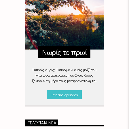
Νωρίς το πρωί
Ξυπνάς νωρίς; Ξυπνάμε κι εμείς μαζί σου.
Μία ώρα αφιερωμένη σε όλους όσους
ξεκινούν τη μέρα τους με την ανατολή του
ήλιου, με μουσικές επιλογές που θα κάνουν
την πρωινή ρουτίνα πιο ευχάριστη!
Info and episodes
"Νωρίς το πρωί" καθημερινά
(Δευτέρα -
Παρασκευή)
06:00 - 07:00 στον Empneusi
107 FM
ΤΕΛΕΥΤΑΊΑ ΝΈΑ