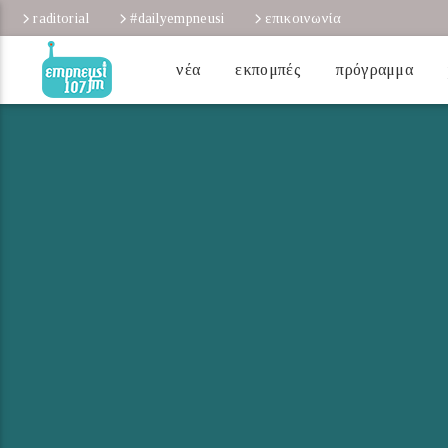
raditorial
#dailyempneusi
επικοινωνία
νέα
εκπομπές
πρόγραμμα