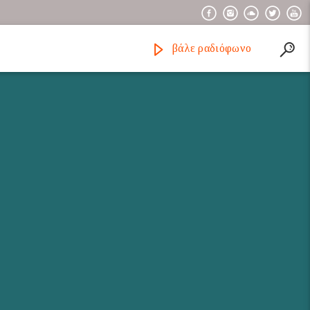
βάλε ραδιόφωνο