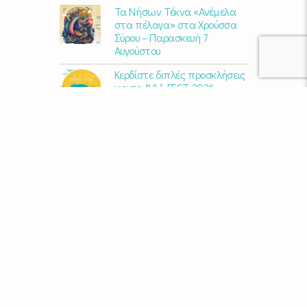
Τα Νήσων Τέκνα «Ανέμελα
στα πέλαγα» στα Χρούσσα
Σύρου – Παρασκευή 7
Αυγούστου
Κερδίστε διπλές προσκλήσεις
για το AVLI FEST 2026
10 χρόνια Διεθνές Φεστιβάλ
Εκκλησιαστικού Οργάνου
«ΑΝΩ» – Ένας διεθνής
πολιτιστικός θεσμός
γιορτάζει στη Σύρο​
Μαρία Παπαγεωργίου – «Ο
Τελευταίος Αναλογικός
Άνθρωπος» | Νέο album
ΑΓΚΑΛΙΑΖΟΝΤΑΣ ΤΟ ΣΥΡΙΑΝΟ
ΤΟΠΙΟ | εικαστικός
περίπατος από την KYKLart
Μάκε Αντωνίου – “Στα