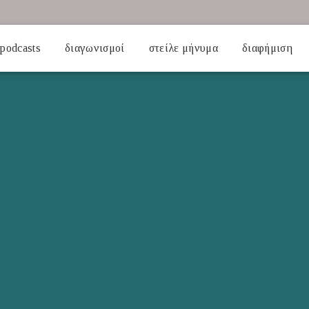
podcasts
διαγωνισμοί
στείλε μήνυμα
διαφήμιση