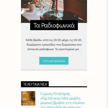
Τα Ραδιοφωνικά
Κάθε βράδυ, από τις 20.00 μέχρι τις 00.00,
θυμόμαστε τραγούδια που ξεχώρισαν στο
ελληνικό ραδιόφωνο. Τα αγαπημένα μας
«Ραδιοφωνικά», στον αέρα του Empneusi.
Που ξέρεις, μπορεί και το δικό σου
Info and episodes
αγαπημένο τραγούδι να βρίσκεται μέσα σ’
αυτά!
Κάθε βράδυ 20
:00 –
00:00
στον
Empneusi 107 FM
.
ΤΕΛΕΥΤΑΊΑ ΝΈΑ
Γιώργος Νταλάρας
«Ρεμπέτικο»: Μια μεγάλη
μουσική βραδιά στο πλαίσιο
του Φεστιβάλ Ρεμπέτικου