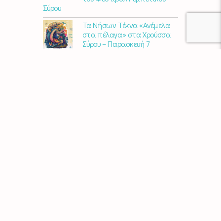
Σύρου
Τα Νήσων Τέκνα «Ανέμελα
στα πέλαγα» στα Χρούσσα
Σύρου – Παρασκευή 7
Αυγούστου
Κερδίστε διπλές προσκλήσεις
για το AVLI FEST 2026
10 χρόνια Διεθνές Φεστιβάλ
Εκκλησιαστικού Οργάνου
«ΑΝΩ» – Ένας διεθνής
πολιτιστικός θεσμός
γιορτάζει στη Σύρο​
Μαρία Παπαγεωργίου – «Ο
Τελευταίος Αναλογικός
Άνθρωπος» | Νέο album
ΑΓΚΑΛΙΑΖΟΝΤΑΣ ΤΟ ΣΥΡΙΑΝΟ
ΤΟΠΙΟ | εικαστικός
περίπατος από την KYKLart