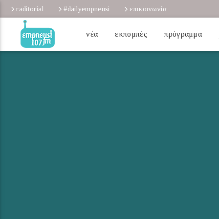
raditorial
#dailyempneusi
επικοινωνία
νέα
εκπομπές
πρόγραμμα