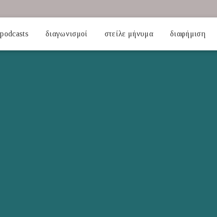
podcasts
διαγωνισμοί
στείλε μήνυμα
διαφήμιση