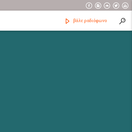
βάλε ραδιόφωνο