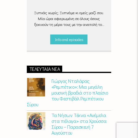
Ξυπνάς νωρίς; Ξυπνάμε κι εμείς μαζί σου.
Μία ώρα αφιερωμένη σε όλους όσους
ξεκινούν τη μέρα τους με την ανατολή του
ήλιου, με μουσικές επιλογές που θα κάνουν
την πρωινή ρουτίνα πιο ευχάριστη!
Info and episodes
"Νωρίς το πρωί" καθημερινά
(Δευτέρα -
Παρασκευή)
06:00 - 07:00 στον Empneusi
107 FM
ΤΕΛΕΥΤΑΊΑ ΝΈΑ
Γιώργος Νταλάρας
«Ρεμπέτικο»: Μια μεγάλη
μουσική βραδιά στο πλαίσιο
του Φεστιβάλ Ρεμπέτικου
Σύρου
Τα Νήσων Τέκνα «Ανέμελα
στα πέλαγα» στα Χρούσσα
Σύρου – Παρασκευή 7
Αυγούστου