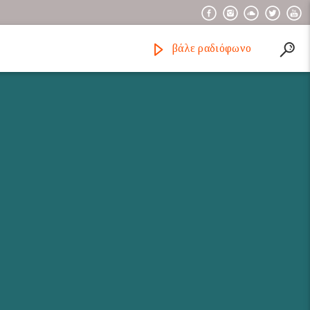
βάλε ραδιόφωνο