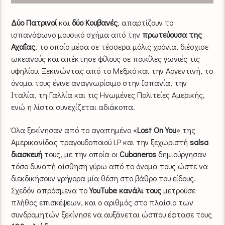
Δύο Πατρινοί
και
δύο Κουβανές
, απαρτίζουν το
ισπανόφωνο μουσικό σχήμα από την
πρωτεύουσα της
Αχαΐας
, το οποίο μέσα σε τέσσερα μόλις χρόνια, διέσχισε
ωκεανούς και απέκτησε φίλους σε ποικίλες γωνιές τις
υφηλίου. Ξεκινώντας από το Μεξικό και την Αργεντινή, το
όνομα τους έγινε αναγνωρίσιμο στην Ισπανία, την
Ιταλία, τη Γαλλία και τις Ηνωμένες Πολιτείες Αμερικής,
ενώ η λίστα συνεχίζεται αδιάκοπα.
Όλα ξεκίνησαν από το αγαπημένο «
Lost On You
» της
Αμερικανίδας τραγουδοποιού LP και την ξεχωριστή
salsa
διασκευή
τους, με την οποία οι
Cubaneros
δημιούργησαν
τόσο δυνατή αίσθηση γύρω από το όνομα τους ώστε να
διεκδικήσουν γρήγορα μία θέση στο βάθρο του είδους.
Σχεδόν απρόσμενα το
YouTube κανάλι τους
μετρούσε
πλήθος επισκέψεων, και ο αριθμός στο πλαίσιο των
συνδρομητών ξεκίνησε να αυξάνεται ώσπου έφτασε τους