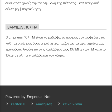
συνείδηση χωρίς την παρεμβολή της θέλησης | καλλιτεχνική
σύλληψη | παρακίνηση
EMPNEUSI 107 FM
Ο Empneusi 107 FM είναι το ραδιόφωνο που μας συντροφεύει στις
καθημερινές μας δραστηριότητες, παίζοντας τα αγαπημένα μας
τραγούδια. Ακούγεται στις Κυκλάδες στους 107 MHz των FM και στο
107.gr σε όλη την Ελλάδα και τον κόσμο.
Powered by Empneusi.Net
raditorial
διαφήμιση
επικοινωνία