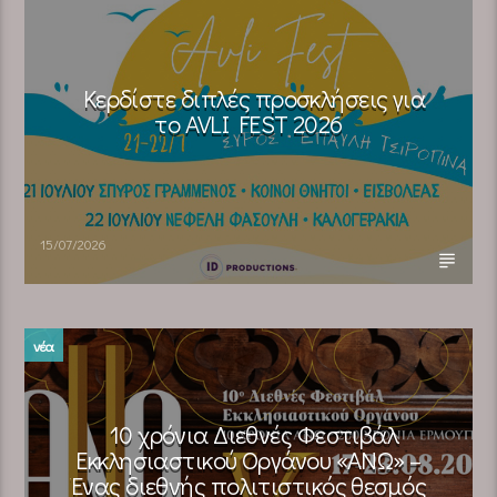
Κερδίστε διπλές προσκλήσεις για
το AVLI FEST 2026
15/07/2026
νέα
10 χρόνια Διεθνές Φεστιβάλ
Εκκλησιαστικού Οργάνου «ΑΝΩ» –
Ένας διεθνής πολιτιστικός θεσμός