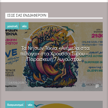
ΊΣΩΣ ΣΑΣ ΕΝΔΙΑΦΈΡΟΥΝ
μουσική
νέα
Τα Νήσων Τέκνα «Ανέμελα στα
πέλαγα» στα Χρούσσα Σύρου –
Παρασκευή 7 Αυγούστου
04/08/2026
διαγωνισμοί
νέα