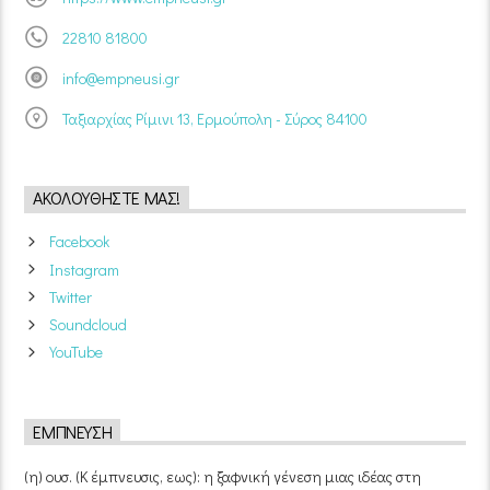
22810 81800
info@empneusi.gr
Ταξιαρχίας Ρίμινι 13, Ερμούπολη - Σύρος 84100
ΑΚΟΛΟΥΘΉΣΤΕ ΜΑΣ!
Facebook
Instagram
Twitter
Soundcloud
YouTube
ΈΜΠΝΕΥΣΗ
(η) ουσ. (Κ έμπνευσις, εως): η ξαφνική γένεση μιας ιδέας στη