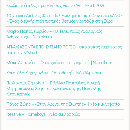
Κερδίστε διπλές προσκλήσεις για το AVLI FEST 2026
10 χρόνια Διεθνές Φεστιβάλ Εκκλησιαστικού Οργάνου «ΑΝΩ»
– Ένας διεθνής πολιτιστικός θεσμός γιορτάζει στη Σύρο​
Μαρία Παπαγεωργίου – «Ο Τελευταίος Αναλογικός
Άνθρωπος» | Νέο album
ΑΓΚΑΛΙΑΖΟΝΤΑΣ ΤΟ ΣΥΡΙΑΝΟ ΤΟΠΙΟ | εικαστικός περίπατος
από την KYKLart
Μάκε Αντωνίου – “Στα χνάρια του ερημίτη” | Νέο album
Χρυσούλα Κεχαγιόγλου – “Αποθήκη” | Νέο Άλμπουμ
“Καλοκαίρι Σημαίνει” – Εβελίνα Παπούλια, Λυγερή
Μητροπούλου, Χρήστος Κοντογεώργης, Παντελής
Κυραμαργιός
Πάνος Ζώης – «Στον Αιώνα της Σιωπής» | Νέα κυκλοφορία
Restive – Homeboys | Νέα κυκλοφορία