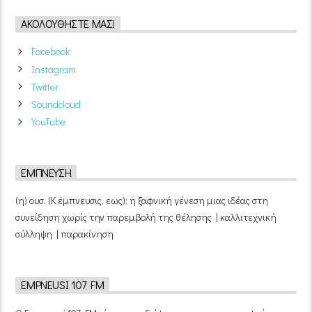
ΑΚΟΛΟΥΘΉΣΤΕ ΜΑΣ!
Facebook
Instagram
Twitter
Soundcloud
YouTube
ΈΜΠΝΕΥΣΗ
(η) ουσ. (Κ έμπνευσις, εως): η ξαφνική γένεση μιας ιδέας στη
συνείδηση χωρίς την παρεμβολή της θέλησης | καλλιτεχνική
σύλληψη | παρακίνηση
EMPNEUSI 107 FM