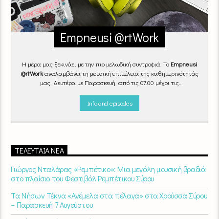
Empneusi @rtWork
Η μέρα μας ξεκινάει με την πιο μελωδική συντροφιά. Το
Empneusi
@rtWork
αναλαμβάνει τη μουσική επιμέλεια της καθημερινότητάς
μας, Δευτέρα με Παρασκευή, από τις 07.00 μέχρι τις
10.00.
Επιλεγμένα τραγούδια
από την
εγχώρια
και τη
διεθνή
σκηνή
εναλλάσσονται αρμονικά, θυμίζοντάς μας πως δουλειά και
Info and episodes
τέχνη πάνε μαζί.
Καθημερινά
(Δευτέρα-Παρασκευή)
07:00 –
10:00
στον
Empneusi 107 FM
.
ΤΕΛΕΥΤΑΊΑ ΝΈΑ
Γιώργος Νταλάρας «Ρεμπέτικο»: Μια μεγάλη μουσική βραδιά
στο πλαίσιο του Φεστιβάλ Ρεμπέτικου Σύρου
Τα Νήσων Τέκνα «Ανέμελα στα πέλαγα» στα Χρούσσα Σύρου
– Παρασκευή 7 Αυγούστου