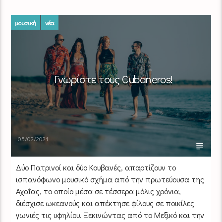
μουσική
νέα
Γνωρίστε τους Cubaneros!
05/02/2021
Δύο Πατρινοί και δύο Κουβανές, απαρτίζουν το
ισπανόφωνο μουσικό σχήμα από την πρωτεύουσα της
Αχαΐας, το οποίο μέσα σε τέσσερα μόλις χρόνια,
διέσχισε ωκεανούς και απέκτησε φίλους σε ποικίλες
γωνιές τις υφηλίου. Ξεκινώντας από το Μεξικό και την