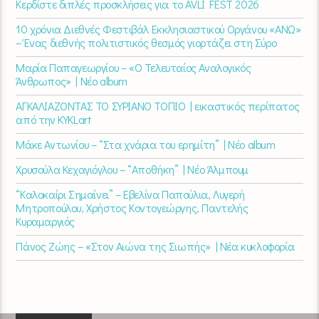
Κερδίστε διπλές προσκλήσεις για το AVLI FEST 2026
10 χρόνια Διεθνές Φεστιβάλ Εκκλησιαστικού Οργάνου «ΑΝΩ»
– Ένας διεθνής πολιτιστικός θεσμός γιορτάζει στη Σύρο​
Μαρία Παπαγεωργίου – «Ο Τελευταίος Αναλογικός
Άνθρωπος» | Νέο album
ΑΓΚΑΛΙΑΖΟΝΤΑΣ ΤΟ ΣΥΡΙΑΝΟ ΤΟΠΙΟ | εικαστικός περίπατος
από την KYKLart
Μάκε Αντωνίου – “Στα χνάρια του ερημίτη” | Νέο album
Χρυσούλα Κεχαγιόγλου – “Αποθήκη” | Νέο Άλμπουμ
“Καλοκαίρι Σημαίνει” – Εβελίνα Παπούλια, Λυγερή
Μητροπούλου, Χρήστος Κοντογεώργης, Παντελής
Κυραμαργιός
Πάνος Ζώης – «Στον Αιώνα της Σιωπής» | Νέα κυκλοφορία