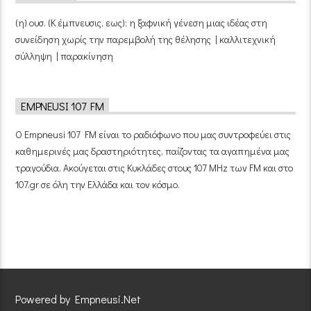
(η) ουσ. (Κ έμπνευσις, εως): η ξαφνική γένεση μιας ιδέας στη
συνείδηση χωρίς την παρεμβολή της θέλησης | καλλιτεχνική
σύλληψη | παρακίνηση
EMPNEUSI 107 FM
Ο Empneusi 107 FM είναι το ραδιόφωνο που μας συντροφεύει στις
καθημερινές μας δραστηριότητες, παίζοντας τα αγαπημένα μας
τραγούδια. Ακούγεται στις Κυκλάδες στους 107 MHz των FM και στο
107.gr σε όλη την Ελλάδα και τον κόσμο.
Powered by Empneusi.Net