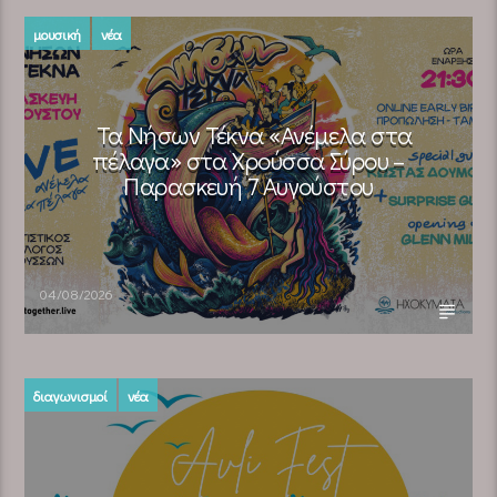
μουσική
νέα
Τα Νήσων Τέκνα «Ανέμελα στα
πέλαγα» στα Χρούσσα Σύρου –
Παρασκευή 7 Αυγούστου
04/08/2026
διαγωνισμοί
νέα