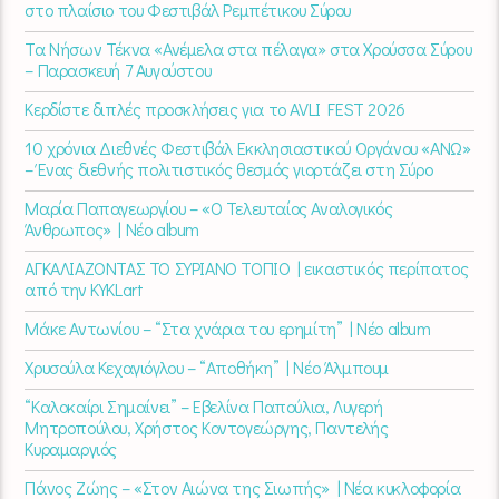
στο πλαίσιο του Φεστιβάλ Ρεμπέτικου Σύρου
Τα Νήσων Τέκνα «Ανέμελα στα πέλαγα» στα Χρούσσα Σύρου
– Παρασκευή 7 Αυγούστου
Κερδίστε διπλές προσκλήσεις για το AVLI FEST 2026
10 χρόνια Διεθνές Φεστιβάλ Εκκλησιαστικού Οργάνου «ΑΝΩ»
– Ένας διεθνής πολιτιστικός θεσμός γιορτάζει στη Σύρο​
Μαρία Παπαγεωργίου – «Ο Τελευταίος Αναλογικός
Άνθρωπος» | Νέο album
ΑΓΚΑΛΙΑΖΟΝΤΑΣ ΤΟ ΣΥΡΙΑΝΟ ΤΟΠΙΟ | εικαστικός περίπατος
από την KYKLart
Μάκε Αντωνίου – “Στα χνάρια του ερημίτη” | Νέο album
Χρυσούλα Κεχαγιόγλου – “Αποθήκη” | Νέο Άλμπουμ
“Καλοκαίρι Σημαίνει” – Εβελίνα Παπούλια, Λυγερή
Μητροπούλου, Χρήστος Κοντογεώργης, Παντελής
Κυραμαργιός
Πάνος Ζώης – «Στον Αιώνα της Σιωπής» | Νέα κυκλοφορία