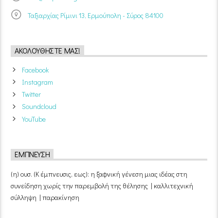
Ταξιαρχίας Ρίμινι 13, Ερμούπολη - Σύρος 84100
ΑΚΟΛΟΥΘΉΣΤΕ ΜΑΣ!
Facebook
Instagram
Twitter
Soundcloud
YouTube
ΈΜΠΝΕΥΣΗ
(η) ουσ. (Κ έμπνευσις, εως): η ξαφνική γένεση μιας ιδέας στη
συνείδηση χωρίς την παρεμβολή της θέλησης | καλλιτεχνική
σύλληψη | παρακίνηση