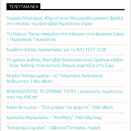
ΤΕΛΕΥΤΑΊΑ ΝΈΑ
Γιώργος Νταλάρας «Ρεμπέτικο»: Μια μεγάλη μουσική βραδιά
στο πλαίσιο του Φεστιβάλ Ρεμπέτικου Σύρου
Τα Νήσων Τέκνα «Ανέμελα στα πέλαγα» στα Χρούσσα Σύρου
– Παρασκευή 7 Αυγούστου
Κερδίστε διπλές προσκλήσεις για το AVLI FEST 2026
10 χρόνια Διεθνές Φεστιβάλ Εκκλησιαστικού Οργάνου «ΑΝΩ»
– Ένας διεθνής πολιτιστικός θεσμός γιορτάζει στη Σύρο​
Μαρία Παπαγεωργίου – «Ο Τελευταίος Αναλογικός
Άνθρωπος» | Νέο album
ΑΓΚΑΛΙΑΖΟΝΤΑΣ ΤΟ ΣΥΡΙΑΝΟ ΤΟΠΙΟ | εικαστικός περίπατος
από την KYKLart
Μάκε Αντωνίου – “Στα χνάρια του ερημίτη” | Νέο album
Χρυσούλα Κεχαγιόγλου – “Αποθήκη” | Νέο Άλμπουμ
“Καλοκαίρι Σημαίνει” – Εβελίνα Παπούλια, Λυγερή