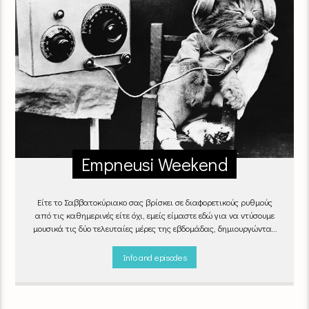
Empneusi Weekend
Είτε το Σαββατοκύριακο σας βρίσκει σε διαφορετικούς ρυθμούς
από τις καθημερινές είτε όχι, εμείς είμαστε εδώ για να ντύσουμε
μουσικά τις δύο τελευταίες μέρες της εβδομάδας, δημιουργώντας
μία μελωδική συνήθεια για ό,τι κι αν κάνετε.
Info and episodes