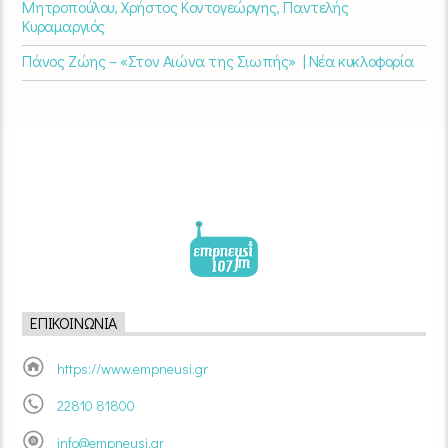
Μητροπούλου, Χρήστος Κοντογεώργης, Παντελής
Κυραμαργιός
Πάνος Ζώης – «Στον Αιώνα της Σιωπής» | Νέα κυκλοφορία
ΕΠΙΚΟΙΝΩΝΊΑ
https://www.empneusi.gr
22810 81800
info@empneusi.gr