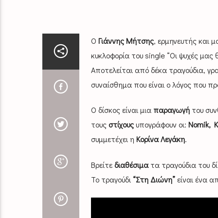
Ο
Γιάννης Μήτσης
, ερμηνευτής και 
κυκλοφορία του single “Οι ψυχές μας
Αποτελείται από δέκα τραγούδια, γρ
συναίσθημα που είναι ο λόγος που πρ
Ο δίσκος είναι μια
παραγωγή
του συ
τους
στίχους
υπογράφουν οι:
Nomik, 
συμμετέχει η
Κορίνα Λεγάκη
.
Βρείτε
διαθέσιμα
τα τραγούδια του δ
Το τραγούδι
“Στη Διώνη”
είναι ένα απ