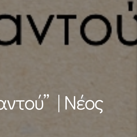
αντού” | Νέος