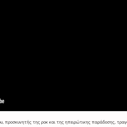
ου, προσκυνητής της ροκ και της ηπειρώτικης παράδοσης, τραγ