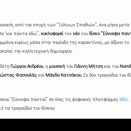
μουσικός από την εποχή των “Ξύλινων Σπαθιών”, ένα μήνα μετά 
 θα ‘ναι πάντα εδώ”,
κυκλοφορεί
τον
νέο
του
δίσκο
“Σύννεφα παν
αμμένα κυρίως μέσα στην περίοδο της καραντίνας, με άξονα το
οκαλεί την καλλιτεχνική δημιουργία.
νθέτη
Γιώργου Ανδρέου
, η
μουσική
του
Γιάννη Μήτση
και του
Nomik
Kώστας Φασουλάς
και
Μάγδα Κατσάκου
. Σε δύο τραγούδια του δ
ίσκου “Σύννεφα παντού” σε όλες τις ψηφιακές πλατφόρμες
εδώ
.
ό τα τραγούδια του δίσκου: