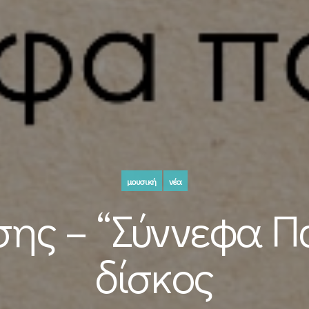
μουσική
νέα
ης – “Σύννεφα Π
δίσκος