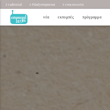
raditorial
#dailyempneusi
επικοινωνία
νέα
εκπομπές
πρόγραμμα