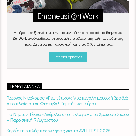
Empneusi @rtWork
Η μέρα μας ξεκινάει με την πιο μελωδική συντροφιά. Το
Empneusi
@rtWork
αναλαμβάνει τη μουσική επιμέλεια της καθημερινότητάς
μας, Δευτέρα με Παρασκευή, από τις 07.00 μέχρι τις
10.00.
Επιλεγμένα τραγούδια
από την
εγχώρια
και τη
διεθνή
σκηνή
εναλλάσσονται αρμονικά, θυμίζοντάς μας πως δουλειά και
Info and episodes
τέχνη πάνε μαζί.
Καθημερινά
(Δευτέρα-Παρασκευή)
07:00 –
10:00
στον
Empneusi 107 FM
.
ΤΕΛΕΥΤΑΊΑ ΝΈΑ
Γιώργος Νταλάρας «Ρεμπέτικο»: Μια μεγάλη μουσική βραδιά
στο πλαίσιο του Φεστιβάλ Ρεμπέτικου Σύρου
Τα Νήσων Τέκνα «Ανέμελα στα πέλαγα» στα Χρούσσα Σύρου
– Παρασκευή 7 Αυγούστου
Κερδίστε διπλές προσκλήσεις για το AVLI FEST 2026