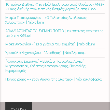
10 χρόνια Διεθνές Φεστιβάλ Εκκλησιαστικού Οργάνου «ΑΝΩ»
– Ένας διεθνής πολιτιστικός θεσμός γιορτάζει στη Σύρο​
Μαρία Παπαγεωργίου – «Ο Τελευταίος Αναλογικός
Άνθρωπος» | Νέο album
ΑΓΚΑΛΙΑΖΟΝΤΑΣ ΤΟ ΣΥΡΙΑΝΟ ΤΟΠΙΟ | εικαστικός περίπατος
από την KYKLart
Μάκε Αντωνίου – “Στα χνάρια του ερημίτη” | Νέο album
Χρυσούλα Κεχαγιόγλου – “Αποθήκη” | Νέο Άλμπουμ
“Καλοκαίρι Σημαίνει” – Εβελίνα Παπούλια, Λυγερή
Μητροπούλου, Χρήστος Κοντογεώργης, Παντελής
Κυραμαργιός
Πάνος Ζώης – «Στον Αιώνα της Σιωπής» | Νέα κυκλοφορία