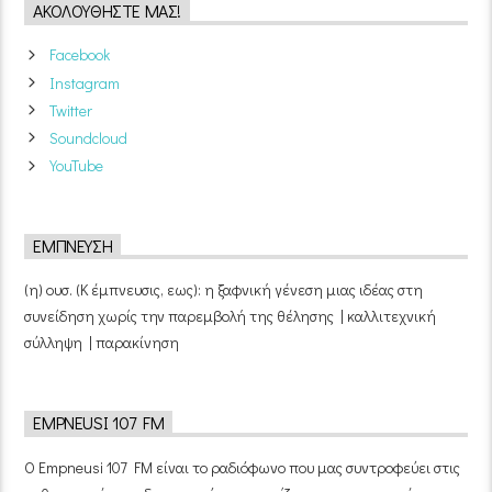
ΑΚΟΛΟΥΘΉΣΤΕ ΜΑΣ!
Facebook
Instagram
Twitter
Soundcloud
YouTube
ΈΜΠΝΕΥΣΗ
(η) ουσ. (Κ έμπνευσις, εως): η ξαφνική γένεση μιας ιδέας στη
συνείδηση χωρίς την παρεμβολή της θέλησης | καλλιτεχνική
σύλληψη | παρακίνηση
EMPNEUSI 107 FM
Ο Empneusi 107 FM είναι το ραδιόφωνο που μας συντροφεύει στις