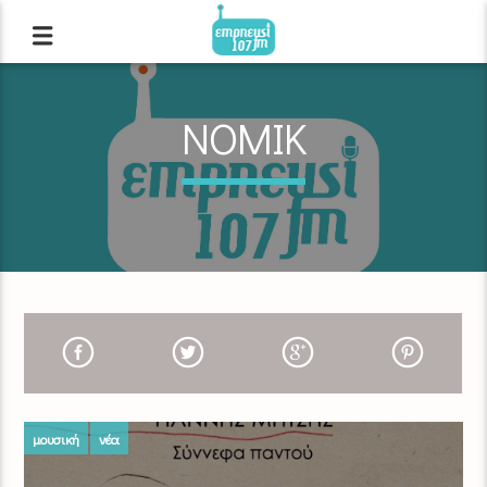
NOMIK
μουσική
νέα