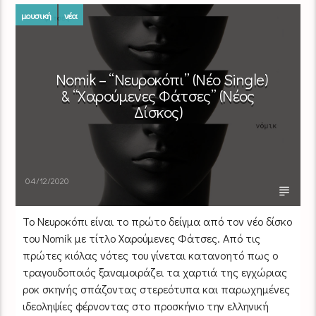
μουσική
νέα
Nomik – “Νευροκόπι” (Νέο Single)
& “Χαρούμενες Φάτσες” (Νέος
Δίσκος)
04/12/2020
Το Νευροκόπι είναι το πρώτο δείγμα από τον νέο δίσκο
του Nomik με τίτλο Χαρούμενες Φάτσες. Από τις
πρώτες κιόλας νότες του γίνεται κατανοητό πως ο
τραγουδοποιός ξαναμοιράζει τα χαρτιά της εγχώριας
ροκ σκηνής σπάζοντας στερεότυπα και παρωχημένες
ιδεοληψίες φέρνοντας στο προσκήνιο την ελληνική