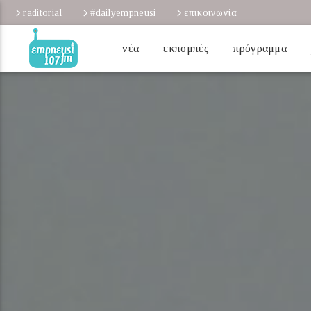
raditorial
#dailyempneusi
επικοινωνία
νέα
εκπομπές
πρόγραμμα