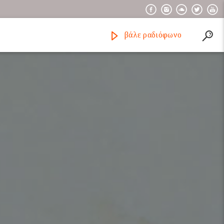
βάλε ραδιόφωνο