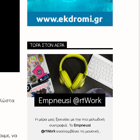
ΤΏΡΑ ΣΤΟΝ ΑΈΡΑ
Empneusi @rtWork
ν Κώστα
Η μέρα μας ξεκινάει με την πιο μελωδική
συντροφιά. Το
Empneusi
@rtWork
αναλαμβάνει τη μουσική
ουμε, να
επιμέλεια της καθημερινότητάς μας,