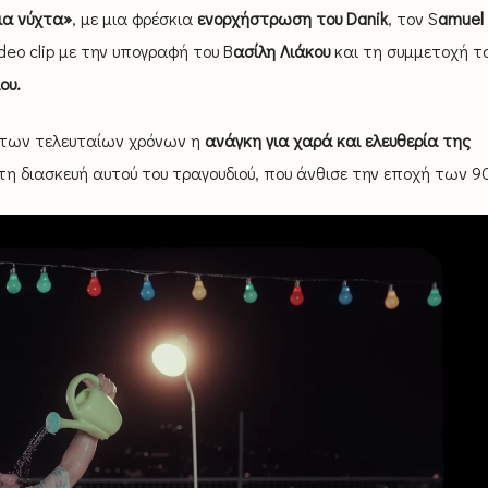
ια νύχτα»
, με μια φρέσκια
ενορχήστρωση του Danik
, τον S
amuel 
deo clip με την υπογραφή του Β
ασίλη Λιάκου
και τη συμμετοχή τ
ου.
των τελευταίων χρόνων η
ανάγκη για χαρά και ελευθερία της
η διασκευή αυτού του τραγουδιού, που άνθισε την εποχή των 9