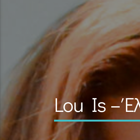
Lou Is – Έ