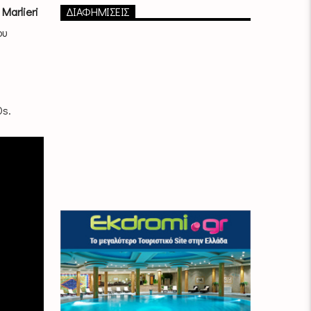
Marlieri
ΔΙΑΦΗΜΙΣΕΙΣ
ου
0s.