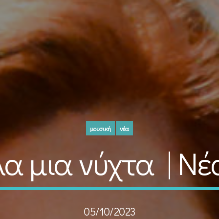
μουσική
νέα
λα μια νύχτα | Ν
05/10/2023