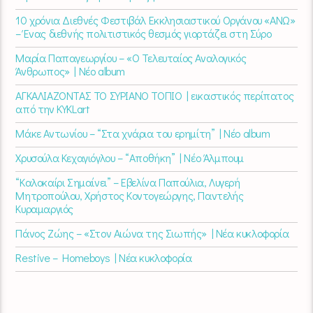
10 χρόνια Διεθνές Φεστιβάλ Εκκλησιαστικού Οργάνου «ΑΝΩ»
– Ένας διεθνής πολιτιστικός θεσμός γιορτάζει στη Σύρο​
Μαρία Παπαγεωργίου – «Ο Τελευταίος Αναλογικός
Άνθρωπος» | Νέο album
ΑΓΚΑΛΙΑΖΟΝΤΑΣ ΤΟ ΣΥΡΙΑΝΟ ΤΟΠΙΟ | εικαστικός περίπατος
από την KYKLart
Μάκε Αντωνίου – “Στα χνάρια του ερημίτη” | Νέο album
Χρυσούλα Κεχαγιόγλου – “Αποθήκη” | Νέο Άλμπουμ
“Καλοκαίρι Σημαίνει” – Εβελίνα Παπούλια, Λυγερή
Μητροπούλου, Χρήστος Κοντογεώργης, Παντελής
Κυραμαργιός
Πάνος Ζώης – «Στον Αιώνα της Σιωπής» | Νέα κυκλοφορία
Restive – Homeboys | Νέα κυκλοφορία