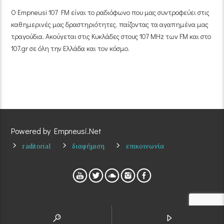
Ο Empneusi 107 FM είναι το ραδιόφωνο που μας συντροφεύει στις
καθημερινές μας δραστηριότητες, παίζοντας τα αγαπημένα μας
τραγούδια. Ακούγεται στις Κυκλάδες στους 107 MHz των FM και στο
107.gr σε όλη την Ελλάδα και τον κόσμο.
Powered by Empneusi.Net
raditorial
διαφήμιση
επικοινωνία