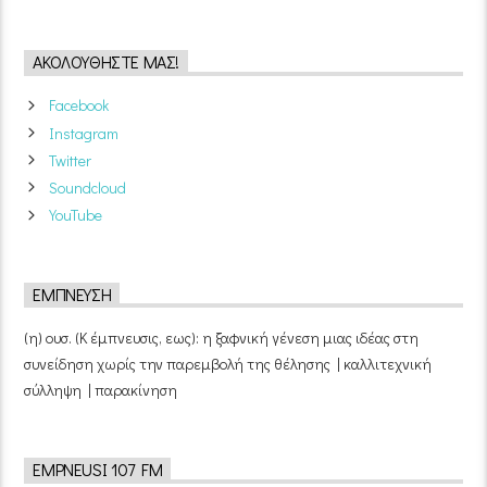
ΑΚΟΛΟΥΘΉΣΤΕ ΜΑΣ!
Facebook
Instagram
Twitter
Soundcloud
YouTube
ΈΜΠΝΕΥΣΗ
(η) ουσ. (Κ έμπνευσις, εως): η ξαφνική γένεση μιας ιδέας στη
συνείδηση χωρίς την παρεμβολή της θέλησης | καλλιτεχνική
σύλληψη | παρακίνηση
EMPNEUSI 107 FM