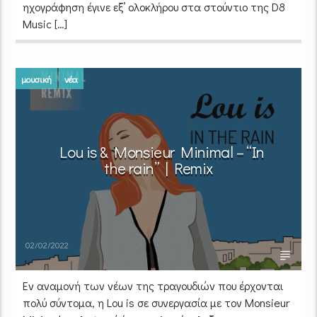
ηχογράφηση έγινε εξ’ ολοκλήρου στα στούντιο της D8
Music […]
μουσική
νέα
Lou is & Monsieur Minimal – “In
the rain” | Remix
02/02/2022
Εν αναμονή των νέων της τραγουδιών που έρχονται
πολύ σύντομα, η Lou is σε συνεργασία με τον Monsieur