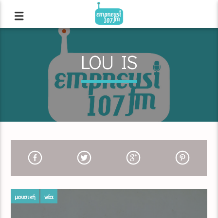
LOU IS
μουσική
νέα