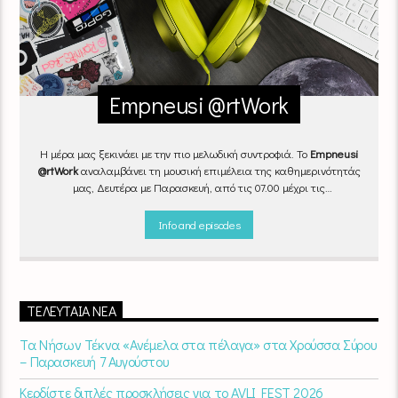
Empneusi @rtWork
Η μέρα μας ξεκινάει με την πιο μελωδική συντροφιά. Το
Empneusi
@rtWork
αναλαμβάνει τη μουσική επιμέλεια της καθημερινότητάς
μας, Δευτέρα με Παρασκευή, από τις 07.00 μέχρι τις
10.00.
Επιλεγμένα τραγούδια
από την
εγχώρια
και τη
διεθνή
σκηνή
εναλλάσσονται αρμονικά, θυμίζοντάς μας πως δουλειά και
Info and episodes
τέχνη πάνε μαζί.
Καθημερινά
(Δευτέρα-Παρασκευή)
07:00 –
10:00
στον
Empneusi 107 FM
.
ΤΕΛΕΥΤΑΊΑ ΝΈΑ
Τα Νήσων Τέκνα «Ανέμελα στα πέλαγα» στα Χρούσσα Σύρου
– Παρασκευή 7 Αυγούστου
Κερδίστε διπλές προσκλήσεις για το AVLI FEST 2026