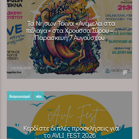
Τα Νήσων Τέκνα «Ανέμελα στα
πέλαγα» στα Χρούσσα Σύρου –
Παρασκευή 7 Αυγούστου
04/08/2026
διαγωνισμοί
νέα
Κερδίστε διπλές προσκλήσεις για
το AVLI FEST 2026