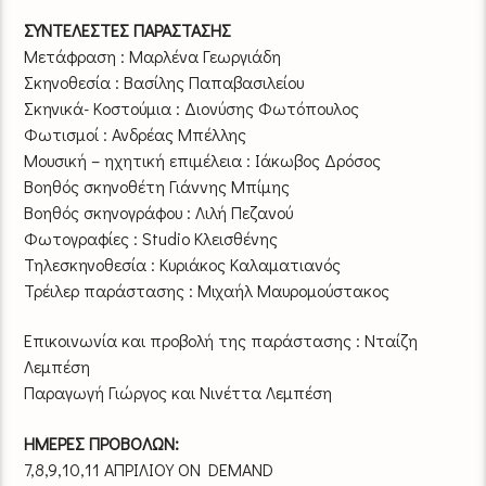
ΣΥΝΤΕΛΕΣΤΕΣ ΠΑΡΑΣΤΑΣΗΣ
Μετάφραση : Μαρλένα Γεωργιάδη
Σκηνοθεσία : Βασίλης Παπαβασιλείου
Σκηνικά- Κοστούμια : Διονύσης Φωτόπουλος
Φωτισμοί : Ανδρέας Μπέλλης
Μουσική – ηχητική επιμέλεια : Ιάκωβος Δρόσος
Βοηθός σκηνοθέτη Γιάννης Μπίμης
Βοηθός σκηνογράφου : Λιλή Πεζανού
Φωτογραφίες : Studio Κλεισθένης
Τηλεσκηνοθεσία : Κυριάκος Καλαματιανός
Τρέιλερ παράστασης : Μιχαήλ Μαυρομούστακος
Επικοινωνία και προβολή της παράστασης : Νταίζη
Λεμπέση
Παραγωγή Γιώργος και Νινέττα Λεμπέση
ΗΜΕΡΕΣ ΠΡΟΒΟΛΩΝ:
7,8,9,10,11 ΑΠΡΙΛΙΟΥ ON DEMAND