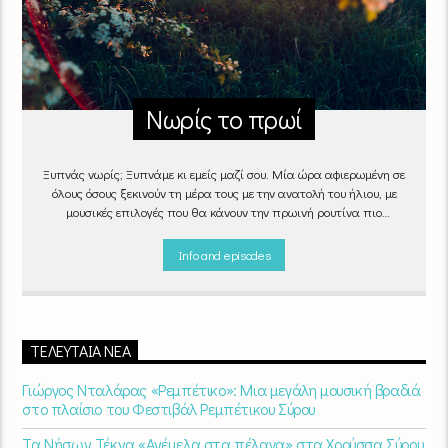
Νωρίς το πρωί
Ξυπνάς νωρίς; Ξυπνάμε κι εμείς μαζί σου. Μία ώρα αφιερωμένη σε
όλους όσους ξεκινούν τη μέρα τους με την ανατολή του ήλιου, με
μουσικές επιλογές που θα κάνουν την πρωινή ρουτίνα πιο
ευχάριστη!
"Νωρίς το πρωί" καθημερινά
(Δευτέρα - Παρασκευή)
06:00 - 07:00 στον Empneusi 107 FM
Info and episodes
ΤΕΛΕΥΤΑΊΑ ΝΈΑ
Γιώργος Νταλάρας «Ρεμπέτικο»: Μια μεγάλη μουσική βραδιά
στο πλαίσιο του Φεστιβάλ Ρεμπέτικου Σύρου
Τα Νήσων Τέκνα «Ανέμελα στα πέλαγα» στα Χρούσσα Σύρου