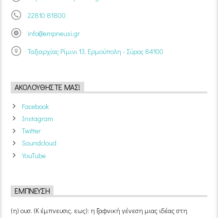
22810 81800
info@empneusi.gr
Ταξιαρχίας Ρίμινι 13, Ερμούπολη - Σύρος 84100
ΑΚΟΛΟΥΘΉΣΤΕ ΜΑΣ!
Facebook
Instagram
Twitter
Soundcloud
YouTube
ΈΜΠΝΕΥΣΗ
(η) ουσ. (Κ έμπνευσις, εως): η ξαφνική γένεση μιας ιδέας στη