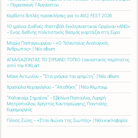
– Παρασκευή 7 Αυγούστου
Κερδίστε διπλές προσκλήσεις για το AVLI FEST 2026
10 χρόνια Διεθνές Φεστιβάλ Εκκλησιαστικού Οργάνου «ΑΝΩ»
– Ένας διεθνής πολιτιστικός θεσμός γιορτάζει στη Σύρο​
Μαρία Παπαγεωργίου – «Ο Τελευταίος Αναλογικός
Άνθρωπος» | Νέο album
ΑΓΚΑΛΙΑΖΟΝΤΑΣ ΤΟ ΣΥΡΙΑΝΟ ΤΟΠΙΟ | εικαστικός περίπατος
από την KYKLart
Μάκε Αντωνίου – “Στα χνάρια του ερημίτη” | Νέο album
Χρυσούλα Κεχαγιόγλου – “Αποθήκη” | Νέο Άλμπουμ
“Καλοκαίρι Σημαίνει” – Εβελίνα Παπούλια, Λυγερή
Μητροπούλου, Χρήστος Κοντογεώργης, Παντελής
Κυραμαργιός
Πάνος Ζώης – «Στον Αιώνα της Σιωπής» | Νέα κυκλοφορία