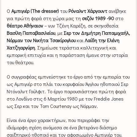
Ο
Αμπιγιέρ (Τhe dresser)
του
Ρόναλντ Χάργουντ
ανέβηκε
για πρώτη φορά στη χώρα μας τη
σεζόν 1989 -90
στο
θέατρο Αθήναιον
– νυν Τζένη Καρέζη, σε σκηνοθεσία
Βασίλη Παπαβασιλείου
, με
Σερ τον Δημήτρη Παπαμιχαήλ,
Νόρμαν τον Νικήτα Τσακίρογλου
και
Λαίδη την Ελένη
Χατζηαργύρη
. Σημείωσε τεράστια καλλιτεχνική και
εμπορική επιτυχία και η παράσταση έμεινε στην ιστορία
του θεάτρου.
Ο συγγραφέας εμπνεύστηκε το έργο από την εμπειρία του
ως Αμπιγιέρ στο πλάι του κορυφαίου Άγγλου ηθοποιού Σερ
Ντόναλντ Γούλφιτ. Το έργο παρουσιάστηκε πρώτη φορά
στο Λονδίνο στις 6 Μαρτίου 1980 με τον Freddie Jones
ως Σερ και τον Tom Courtenay ως Νόρμαν.
Είναι ένα έργο χαρακτήρων, που περιγράφει την
ιδιόμορφη σχέση ανάμεσα σε ένα βετεράνο διάσημο
σαιξπηρικό ηθοποιό και τον αφοσιωμένο Αμπιγιέρ του.