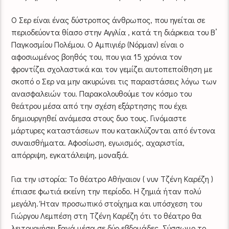
Ο Σερ είναι ένας δύστροπος άνθρωπος, που ηγείται σε
περιοδεύοντα θίασο στην Αγγλία , κατά τη διάρκεια του Β’
Παγκοσμίου Πολέμου. Ο Αμπιγιέρ (Νόρμαν) είναι ο
αφοσιωμένος βοηθός του, που για 15 χρόνια τον
φροντίζει σχολαστικά και τον γεμίζει αυτοπεποίθηση με
σκοπό ο Σερ να μην ακυρώνει τις παραστάσεις λόγω των
ανασφαλειών του. Παρακολουθούμε τον κόσμο του
θεάτρου μέσα από την σχέση εξάρτησης που έχει
δημιουργηθεί ανάμεσα στους δυο τους. Γινόμαστε
μάρτυρες καταστάσεων που κατακλύζονται από έντονα
συναισθήματα. Αφοσίωση, εγωισμός, αχαριστία,
απόρριψη, εγκατάλειψη, μοναξιά.
Για την ιστορία: Το θέατρο Αθήναιον ( νυν Τζένη Καρέζη )
έπιασε φωτιά εκείνη την περίοδο. Η ζημιά ήταν πολύ
μεγάλη. Ήταν προσωπικό στοίχημα και υπόσχεση του
Γιώργου Λεμπέση στη Τζένη Καρέζη ότι το θέατρο θα
λειτουργήσει ξανά μέσα σε δύο εβδομάδες. Σύσσωμο το