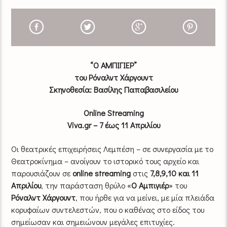
“Ο ΑΜΠΙΓΙΕΡ”
του Ρόναλντ Χάργουντ
Σκηνοθεσία: Βασίλης Παπαβασιλείου
Οnline Streaming
Viva.gr – 7 έως 11 Απριλίου
Οι θεατρικές επιχειρήσεις Λεμπέση – σε συνεργασία με το
Θεατροκίνημα – ανοίγουν το ιστορικό τους αρχείο και
παρουσιάζουν σε
online streaming
στις
7,8,9,10 και 11
Απριλίου
, την παράσταση θρύλο «
Ο Αμπιγιέρ
» του
Ρόναλντ Χάργουντ
, που ήρθε για να μείνει, με μία πλειάδα
κορυφαίων συντελεστών, που ο καθένας στο είδος του
σημείωσαν και σημειώνουν μεγάλες επιτυχίες.