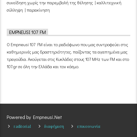
συνείδηση χωρίς την παρεμβολή της θέλησης | καλλιτεχνική
σύλληψη | παρακίνηση
EMPNEUSI 107 FM
Ο Empneusi 107 FM είναι το ραδιόφωνο που μας συντροφεύει στις
καθημερινές μας δραστηριότητες, παίζοντας τα αγαπημένα μας
τραγούδια. Ακούγεται στις Κυκλάδες στους 107 MHz των FM και στο
107.gr σε όλη την Ελλάδα και τον κόσμο.
Powered by Empneusi.Net
raditorial
διαφήμιση
επικοινωνία