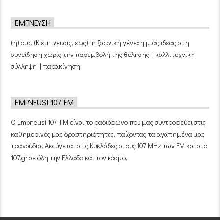
ΈΜΠΝΕΥΣΗ
(η) ουσ. (Κ έμπνευσις, εως): η ξαφνική γένεση μιας ιδέας στη
συνείδηση χωρίς την παρεμβολή της θέλησης | καλλιτεχνική
σύλληψη | παρακίνηση
EMPNEUSI 107 FM
Ο Empneusi 107 FM είναι το ραδιόφωνο που μας συντροφεύει στις
καθημερινές μας δραστηριότητες, παίζοντας τα αγαπημένα μας
τραγούδια. Ακούγεται στις Κυκλάδες στους 107 MHz των FM και στο
107.gr σε όλη την Ελλάδα και τον κόσμο.