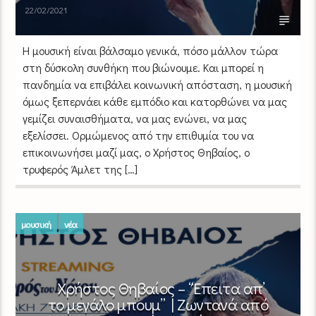
22/02/2021
Η μουσική είναι βάλσαμο γενικά, πόσο μάλλον τώρα
στη δύσκολη συνθήκη που βιώνουμε. Και μπορεί η
πανδημία να επιβάλει κοινωνική απόσταση, η μουσική
όμως ξεπερνάει κάθε εμπόδιο και κατορθώνει να μας
γεμίζει συναισθήματα, να μας ενώνει, να μας
εξελίσσει. Ορμώμενος από την επιθυμία του να
επικοινωνήσει μαζί μας, ο Χρήστος Θηβαίος, ο
τρυφερός Άμλετ της […]
μουσική
νέα
Χρήστος Θηβαίος – “Έπειτα απ’
το μεγάλο μπουμ” | Ζωντανά από