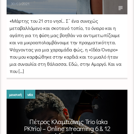
30/03/2021
«Mάρτης του 21 στο νησί.. Σ´ ένα συνεχώς
μεταβαλλόμενο και σκοτεινό τοπίο, το όνειρο και η
αγάπη για τη φύση μας βοηθάν να αντιμετωπίζουμε
και να μικροαπολαμβάνουμε την πραγματικότητα.
Ψάχνοντας για μια χαραμάδα φώς, η «Ιδέα-Όνειρο»
που μου καρφώθηκε στην καρδιά και το μυαλό ήταν
μια συναυλία στη θάλασσα. Εδώ, στην Αμοργό. Και να
που […]
μουσική
νέα
Πέτρος Κλαμπάνης Trio (aka
PKtrio) – Οnline streaming 6 & 12