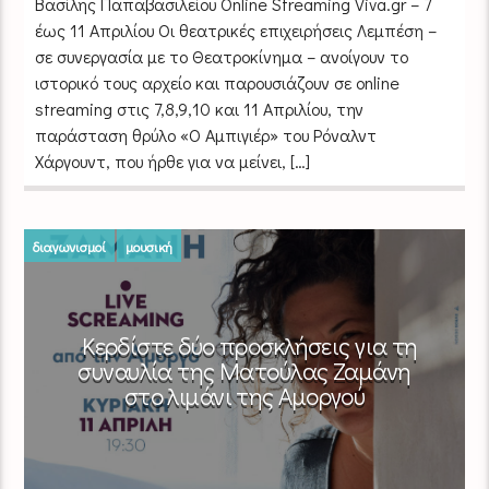
Βασίλης Παπαβασιλείου Οnline Streaming Viva.gr – 7
έως 11 Απριλίου Οι θεατρικές επιχειρήσεις Λεμπέση –
σε συνεργασία με το Θεατροκίνημα – ανοίγουν το
ιστορικό τους αρχείο και παρουσιάζουν σε online
streaming στις 7,8,9,10 και 11 Απριλίου, την
παράσταση θρύλο «Ο Αμπιγιέρ» του Ρόναλντ
Χάργουντ, που ήρθε για να μείνει, […]
διαγωνισμοί
μουσική
Κερδίστε δύο προσκλήσεις για τη
συναυλία της Ματούλας Ζαμάνη
στο λιμάνι της Αμοργού