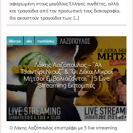
αφιερωμένη στους μεγάλους Έλληνες συνθέτες, αλλά
και τραγούδια από την προσωπική τους δισκογραφία.
Θα ακουστούν τραγούδια των: […]
θέατρο
νέα
προτάσεις
Λάκης Λαζόπουλος – “Αλ
Τσαντίρι Νιουζ” & “Οι Δέκα Μικροί
Μήτσοι Εμβολιάζονται” | 5 Live
Streaming Εκπομπές
22/02/2021
Ο Λάκης Λαζόπουλος επιστρέφει με 5 live streaming