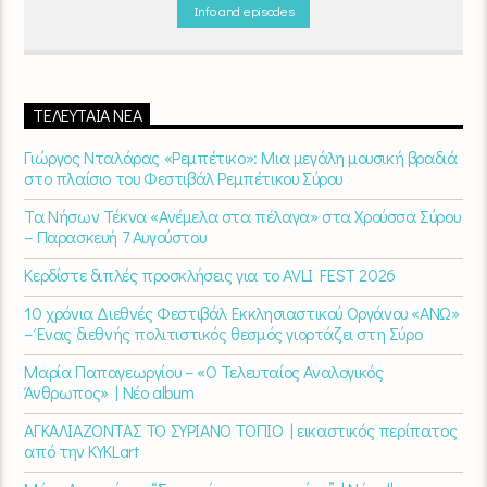
βράδυ 20
:00 – 00:00
στον
Empneusi 107 FM
.
Info and episodes
ΤΕΛΕΥΤΑΊΑ ΝΈΑ
Γιώργος Νταλάρας «Ρεμπέτικο»: Μια μεγάλη μουσική βραδιά
στο πλαίσιο του Φεστιβάλ Ρεμπέτικου Σύρου
Τα Νήσων Τέκνα «Ανέμελα στα πέλαγα» στα Χρούσσα Σύρου
– Παρασκευή 7 Αυγούστου
Κερδίστε διπλές προσκλήσεις για το AVLI FEST 2026
10 χρόνια Διεθνές Φεστιβάλ Εκκλησιαστικού Οργάνου «ΑΝΩ»
– Ένας διεθνής πολιτιστικός θεσμός γιορτάζει στη Σύρο​
Μαρία Παπαγεωργίου – «Ο Τελευταίος Αναλογικός
Άνθρωπος» | Νέο album
ΑΓΚΑΛΙΑΖΟΝΤΑΣ ΤΟ ΣΥΡΙΑΝΟ ΤΟΠΙΟ | εικαστικός περίπατος
από την KYKLart