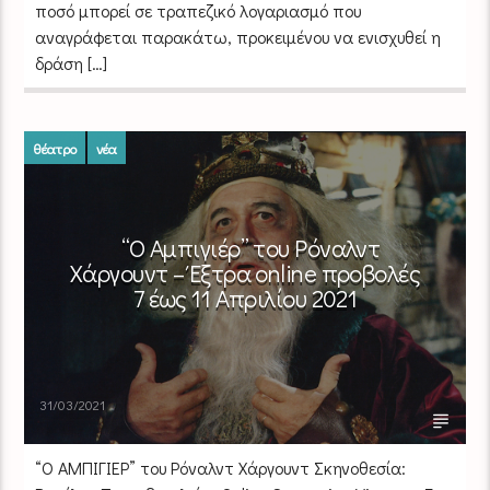
ποσό μπορεί σε τραπεζικό λογαριασμό που
αναγράφεται παρακάτω, προκειμένου να ενισχυθεί η
δράση […]
θέατρο
νέα
“Ο Αμπιγιέρ” του Ρόναλντ
Χάργουντ – Έξτρα online προβολές
7 έως 11 Απριλίου 2021
31/03/2021
“Ο ΑΜΠΙΓΙΕΡ” του Ρόναλντ Χάργουντ Σκηνοθεσία: