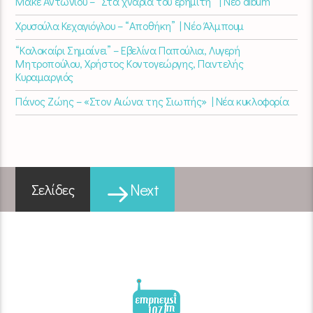
Μάκε Αντωνίου – “Στα χνάρια του ερημίτη” | Νέο album
Χρυσούλα Κεχαγιόγλου – “Αποθήκη” | Νέο Άλμπουμ
“Καλοκαίρι Σημαίνει” – Εβελίνα Παπούλια, Λυγερή
Μητροπούλου, Χρήστος Κοντογεώργης, Παντελής
Κυραμαργιός
Πάνος Ζώης – «Στον Αιώνα της Σιωπής» | Νέα κυκλοφορία
Next
Σελίδες