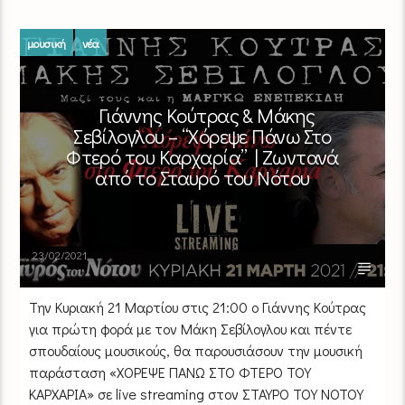
μουσική
νέα
Γιάννης Κούτρας & Μάκης
Σεβίλογλου – “Χόρεψε Πάνω Στο
Φτερό του Καρχαρία” | Ζωντανά
από το Σταυρό του Νότου
23/02/2021
Την Κυριακή 21 Μαρτίου στις 21:00 ο Γιάννης Κούτρας
για πρώτη φορά με τον Μάκη Σεβίλογλου και πέντε
σπουδαίους μουσικούς, θα παρουσιάσουν την μουσική
παράσταση «ΧΟΡΕΨΕ ΠΑΝΩ ΣΤΟ ΦΤΕΡΟ ΤΟΥ
ΚΑΡΧΑΡΙΑ» σε live streaming στον ΣΤΑΥΡΟ ΤΟΥ ΝΟΤΟΥ