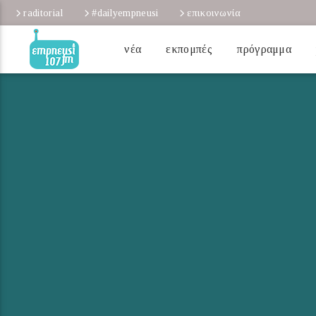
raditorial
#dailyempneusi
επικοινωνία
νέα
εκπομπές
πρόγραμμα