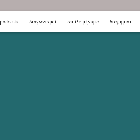
podcasts
διαγωνισμοί
στείλε μήνυμα
διαφήμιση