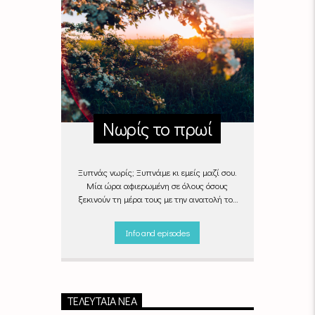
Νωρίς το πρωί
Ξυπνάς νωρίς; Ξυπνάμε κι εμείς μαζί σου.
Μία ώρα αφιερωμένη σε όλους όσους
ξεκινούν τη μέρα τους με την ανατολή του
ήλιου, με μουσικές επιλογές που θα κάνουν
την πρωινή ρουτίνα πιο ευχάριστη!
Info and episodes
"Νωρίς το πρωί" καθημερινά
(Δευτέρα -
Παρασκευή)
06:00 - 07:00 στον Empneusi
107 FM
ΤΕΛΕΥΤΑΊΑ ΝΈΑ