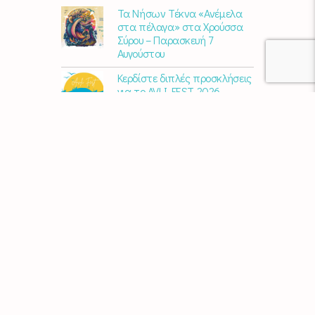
Τα Νήσων Τέκνα «Ανέμελα
στα πέλαγα» στα Χρούσσα
Σύρου – Παρασκευή 7
Αυγούστου
Κερδίστε διπλές προσκλήσεις
για το AVLI FEST 2026
10 χρόνια Διεθνές Φεστιβάλ
Εκκλησιαστικού Οργάνου
«ΑΝΩ» – Ένας διεθνής
πολιτιστικός θεσμός
γιορτάζει στη Σύρο​
Μαρία Παπαγεωργίου – «Ο
Τελευταίος Αναλογικός
Άνθρωπος» | Νέο album
ΑΓΚΑΛΙΑΖΟΝΤΑΣ ΤΟ ΣΥΡΙΑΝΟ
ΤΟΠΙΟ | εικαστικός
περίπατος από την KYKLart
Μάκε Αντωνίου – “Στα