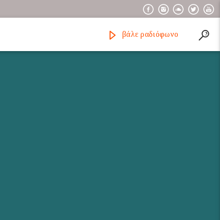
βάλε ραδιόφωνο