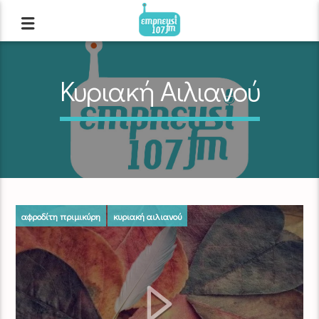
Κυριακή Αιλιανού
αφροδίτη πριμικύρη
κυριακή αιλιανού