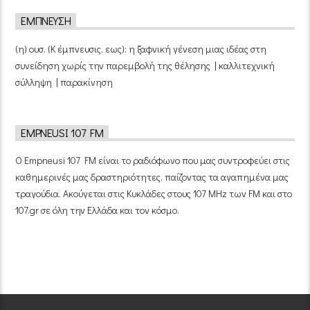
ΈΜΠΝΕΥΣΗ
(η) ουσ. (Κ έμπνευσις, εως): η ξαφνική γένεση μιας ιδέας στη
συνείδηση χωρίς την παρεμβολή της θέλησης | καλλιτεχνική
σύλληψη | παρακίνηση
EMPNEUSI 107 FM
Ο Empneusi 107 FM είναι το ραδιόφωνο που μας συντροφεύει στις
καθημερινές μας δραστηριότητες, παίζοντας τα αγαπημένα μας
τραγούδια. Ακούγεται στις Κυκλάδες στους 107 MHz των FM και στο
107.gr σε όλη την Ελλάδα και τον κόσμο.