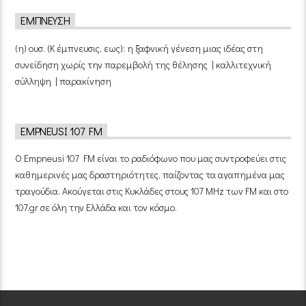
ΈΜΠΝΕΥΣΗ
(η) ουσ. (Κ έμπνευσις, εως): η ξαφνική γένεση μιας ιδέας στη
συνείδηση χωρίς την παρεμβολή της θέλησης | καλλιτεχνική
σύλληψη | παρακίνηση
EMPNEUSI 107 FM
Ο Empneusi 107 FM είναι το ραδιόφωνο που μας συντροφεύει στις
καθημερινές μας δραστηριότητες, παίζοντας τα αγαπημένα μας
τραγούδια. Ακούγεται στις Κυκλάδες στους 107 MHz των FM και στο
107.gr σε όλη την Ελλάδα και τον κόσμο.