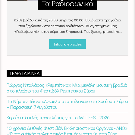
Τα Ραδιοφωνικά
Κάθε βράδυ, από τις 20.00 μέχρι τις 00.00, θυμόμαστε τραγούδια
που ξεχώρισαν στο ελληνικό ραδιόφωνο. Τα αγαπημένα μας
«Ραδιοφωνικά», στον αέρα του Empneusi. Που ξέρεις, μπορεί και
το δικό σου αγαπημένο τραγούδι να βρίσκεται μέσα σ’ αυτά!
Κάθε
βράδυ 20
:00 – 00:00
στον
Empneusi 107 FM
.
Info and episodes
ΤΕΛΕΥΤΑΊΑ ΝΈΑ
Γιώργος Νταλάρας «Ρεμπέτικο»: Μια μεγάλη μουσική βραδιά
στο πλαίσιο του Φεστιβάλ Ρεμπέτικου Σύρου
Τα Νήσων Τέκνα «Ανέμελα στα πέλαγα» στα Χρούσσα Σύρου
– Παρασκευή 7 Αυγούστου
Κερδίστε διπλές προσκλήσεις για το AVLI FEST 2026
10 χρόνια Διεθνές Φεστιβάλ Εκκλησιαστικού Οργάνου «ΑΝΩ»
– Ένας διεθνής πολιτιστικός θεσμός γιορτάζει στη Σύρο​