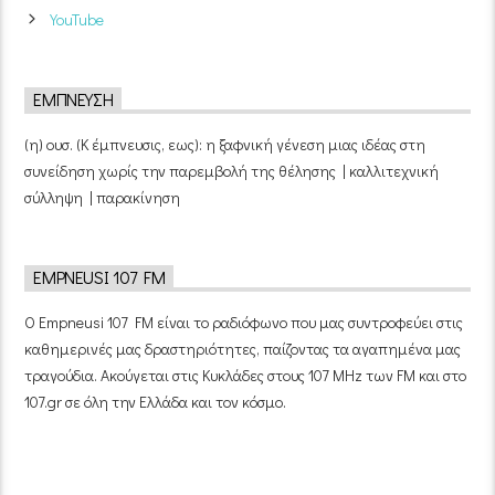
YouTube
ΈΜΠΝΕΥΣΗ
(η) ουσ. (Κ έμπνευσις, εως): η ξαφνική γένεση μιας ιδέας στη
συνείδηση χωρίς την παρεμβολή της θέλησης | καλλιτεχνική
σύλληψη | παρακίνηση
EMPNEUSI 107 FM
Ο Empneusi 107 FM είναι το ραδιόφωνο που μας συντροφεύει στις
καθημερινές μας δραστηριότητες, παίζοντας τα αγαπημένα μας
τραγούδια. Ακούγεται στις Κυκλάδες στους 107 MHz των FM και στο
107.gr σε όλη την Ελλάδα και τον κόσμο.