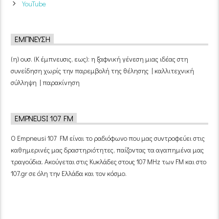
YouTube
ΈΜΠΝΕΥΣΗ
(η) ουσ. (Κ έμπνευσις, εως): η ξαφνική γένεση μιας ιδέας στη
συνείδηση χωρίς την παρεμβολή της θέλησης | καλλιτεχνική
σύλληψη | παρακίνηση
EMPNEUSI 107 FM
Ο Empneusi 107 FM είναι το ραδιόφωνο που μας συντροφεύει στις
καθημερινές μας δραστηριότητες, παίζοντας τα αγαπημένα μας
τραγούδια. Ακούγεται στις Κυκλάδες στους 107 MHz των FM και στο
107.gr σε όλη την Ελλάδα και τον κόσμο.