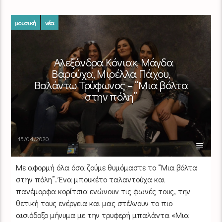
μουσική
νέα
Αλεξάνδρα Κόνιακ, Μάγδα
Βαρούχα, Μιρέλλα Πάχου,
Βαλάντω Τρύφωνος – “Μια βόλτα
στην πόλη”
15/04/2020
Με αφορμή όλα όσα ζούμε θυμόμαστε το “Μια βόλτα
στην πόλη”. Ένα μπουκέτο ταλαντούχα και
πανέμορφα κορίτσια ενώνουν τις φωνές τους, την
θετική τους ενέργεια και μας στέλνουν το πιο
αισιόδοξο μήνυμα με την τρυφερή μπαλάντα «Μια