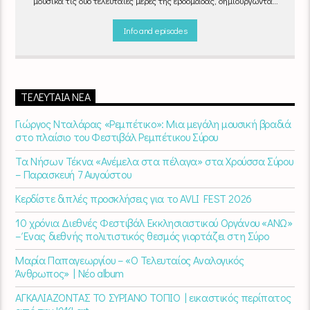
μουσικά τις δύο τελευταίες μέρες της εβδομάδας, δημιουργώντας
μία μελωδική συνήθεια για ό,τι κι αν κάνετε.
Info and episodes
ΤΕΛΕΥΤΑΊΑ ΝΈΑ
Γιώργος Νταλάρας «Ρεμπέτικο»: Μια μεγάλη μουσική βραδιά
στο πλαίσιο του Φεστιβάλ Ρεμπέτικου Σύρου
Τα Νήσων Τέκνα «Ανέμελα στα πέλαγα» στα Χρούσσα Σύρου
– Παρασκευή 7 Αυγούστου
Κερδίστε διπλές προσκλήσεις για το AVLI FEST 2026
10 χρόνια Διεθνές Φεστιβάλ Εκκλησιαστικού Οργάνου «ΑΝΩ»
– Ένας διεθνής πολιτιστικός θεσμός γιορτάζει στη Σύρο​
Μαρία Παπαγεωργίου – «Ο Τελευταίος Αναλογικός
Άνθρωπος» | Νέο album
ΑΓΚΑΛΙΑΖΟΝΤΑΣ ΤΟ ΣΥΡΙΑΝΟ ΤΟΠΙΟ | εικαστικός περίπατος