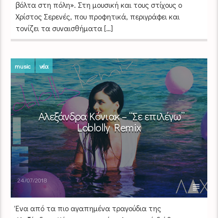
βόλτα στη πόλη». Στη μουσική και τους στίχους ο
Χρίστος Σερενές, που προφητικά, περιγράφει και
τονίζει τα συναισθήματα […]
music
νέα
Αλεξάνδρα Κόνιακ – “Σε επιλέγω”
Loblolly Remix
24/07/2018
Ένα από τα πιο αγαπημένα τραγούδια της