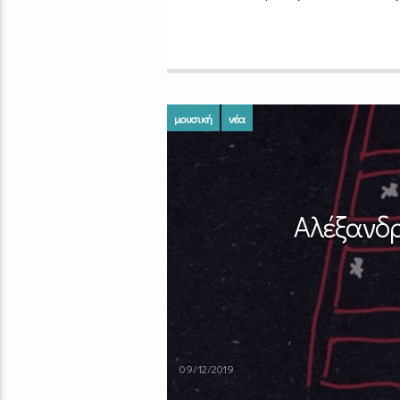
μουσική
νέα
Αλέξανδρ
09/12/2019