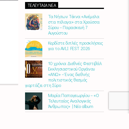
πάνε μαζί.
Καθημερινά
(Δευτέρα-
ΤΕΛΕΥΤΑΊΑ ΝΈΑ
Παρασκευή)
07:00 – 10:00
στον
Empneusi
107 FM
.
Τα Νήσων Τέκνα «Ανέμελα
στα πέλαγα» στα Χρούσσα
Σύρου – Παρασκευή 7
Αυγούστου
Κερδίστε διπλές προσκλήσεις
για το AVLI FEST 2026
10 χρόνια Διεθνές Φεστιβάλ
Εκκλησιαστικού Οργάνου
«ΑΝΩ» – Ένας διεθνής
πολιτιστικός θεσμός
γιορτάζει στη Σύρο​
Μαρία Παπαγεωργίου – «Ο
Τελευταίος Αναλογικός
Άνθρωπος» | Νέο album
ΑΓΚΑΛΙΑΖΟΝΤΑΣ ΤΟ ΣΥΡΙΑΝΟ
ΤΟΠΙΟ | εικαστικός
περίπατος από την KYKLart