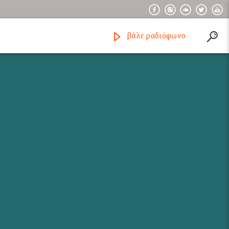
βάλε ραδιόφωνο