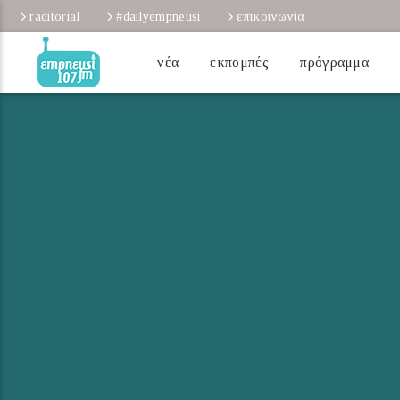
raditorial
#dailyempneusi
επικοινωνία
νέα
εκπομπές
πρόγραμμα