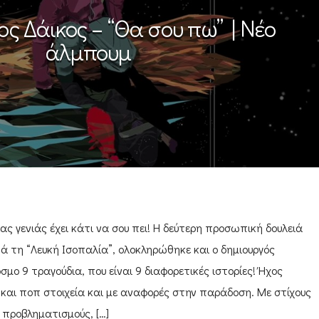
ς Δάικος – “Θα σου πω” | Νέο
άλμπουμ
ς γενιάς έχει κάτι να σου πει! Η δεύτερη προσωπική δουλειά
τά τη “Λευκή Ισοπαλία”, ολοκληρώθηκε και ο δημιουργός
σμο 9 τραγούδια, που είναι 9 διαφορετικές ιστορίες! Ήχος
α και ποπ στοιχεία και με αναφορές στην παράδοση. Με στίχους
προβληματισμούς, […]