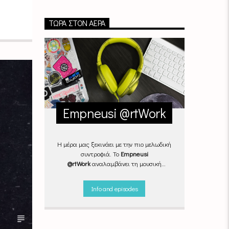
ΤΏΡΑ ΣΤΟΝ ΑΈΡΑ
Empneusi @rtWork
Η μέρα μας ξεκινάει με την πιο μελωδική
συντροφιά. Το
Empneusi
@rtWork
αναλαμβάνει τη μουσική
επιμέλεια της καθημερινότητάς μας,
Δευτέρα με Παρασκευή, από τις 07.00
Info and episodes
μέχρι τις 10.00.
Επιλεγμένα
τραγούδια
από την
εγχώρια
και τη
διεθνή
σκηνή
εναλλάσσονται αρμονικά,
θυμίζοντάς μας πως δουλειά και τέχνη