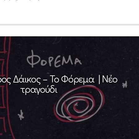
ος Δάικος – Το Φόρεμα | Νέο
τραγούδι