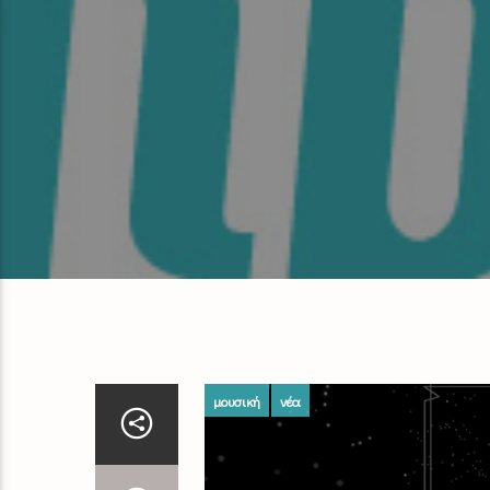
μουσική
νέα