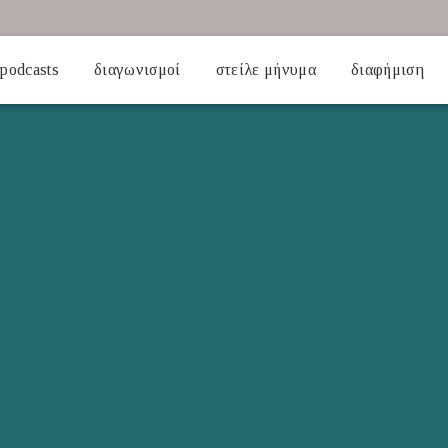
podcasts
διαγωνισμοί
στείλε μήνυμα
διαφήμιση