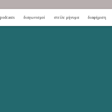
podcasts
διαγωνισμοί
στείλε μήνυμα
διαφήμιση