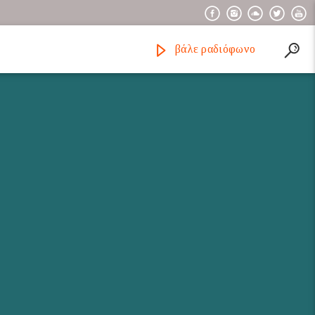
βάλε ραδιόφωνο