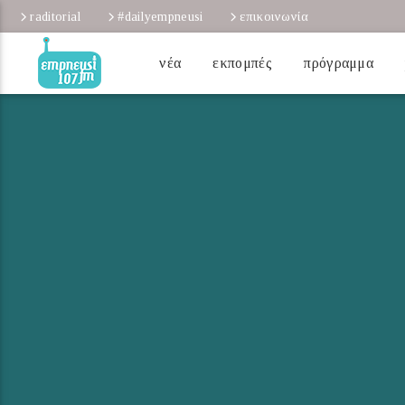
raditorial
#dailyempneusi
επικοινωνία
νέα
εκπομπές
πρόγραμμα