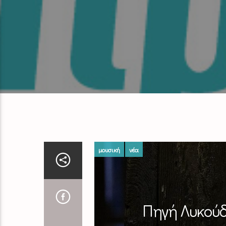
μουσική
νέα
Πηγή Λυκούδ