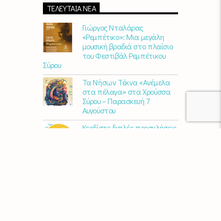
ΤΕΛΕΥΤΑΊΑ ΝΈΑ
Γιώργος Νταλάρας
«Ρεμπέτικο»: Μια μεγάλη
μουσική βραδιά στο πλαίσιο
του Φεστιβάλ Ρεμπέτικου
Σύρου
Τα Νήσων Τέκνα «Ανέμελα
στα πέλαγα» στα Χρούσσα
Σύρου – Παρασκευή 7
Αυγούστου
Κερδίστε διπλές προσκλήσεις
για το AVLI FEST 2026
10 χρόνια Διεθνές Φεστιβάλ
Εκκλησιαστικού Οργάνου
«ΑΝΩ» – Ένας διεθνής
πολιτιστικός θεσμός
γιορτάζει στη Σύρο​
Μαρία Παπαγεωργίου – «Ο