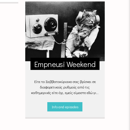
Empneusi Weekend
Είτε το Σαββατοκύριακο σας βρίσκει σε
διαφορετικούς ρυθμούς από τις
καθημερινές είτε όχι, εμείς είμαστε εδώ για
να ντύσουμε μουσικά τις δύο τελευταίες
μέρες της εβδομάδας, δημιουργώντας μία
Info and episodes
μελωδική συνήθεια για ό,τι κι αν κάνετε.