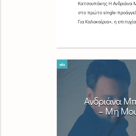
Κατσουπάκης Η Ανδριάνα Μ
στο πρώτο single-προάγγελ
Για Καλοκαίρια», η επιτυχί
νέα
Ανδριάνα Μπ
– Μη Μου