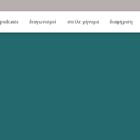
podcasts
διαγωνισμοί
στείλε μήνυμα
διαφήμιση