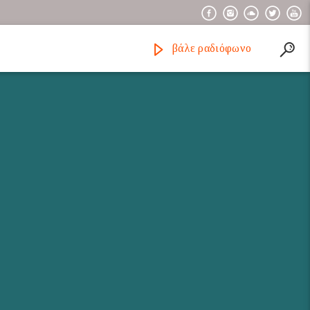
βάλε ραδιόφωνο