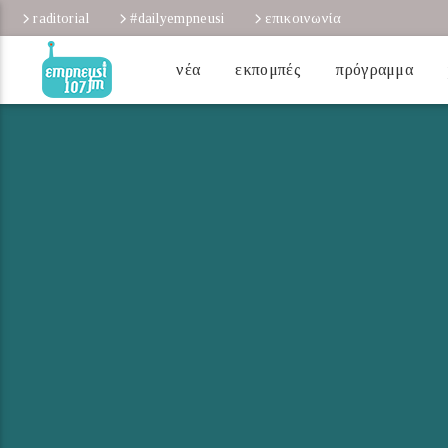
raditorial
#dailyempneusi
επικοινωνία
νέα
εκπομπές
πρόγραμμα