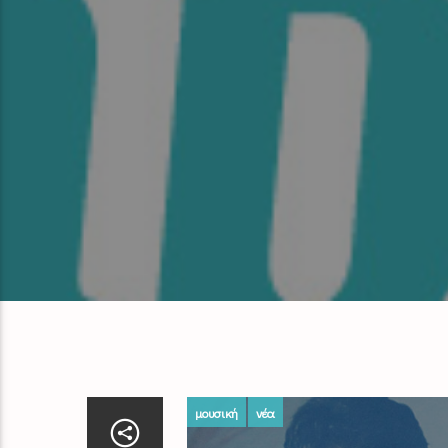
μουσική
νέα