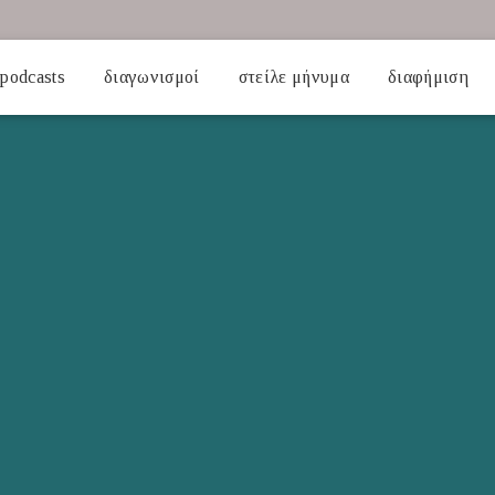
podcasts
διαγωνισμοί
στείλε μήνυμα
διαφήμιση