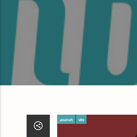
μουσική
νέα