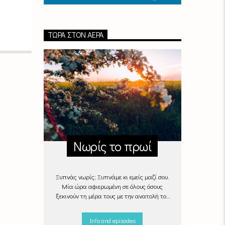
ΤΏΡΑ ΣΤΟΝ ΑΈΡΑ
Νωρίς το πρωί
Ξυπνάς νωρίς; Ξυπνάμε κι εμείς μαζί σου.
Μία ώρα αφιερωμένη σε όλους όσους
ξεκινούν τη μέρα τους με την ανατολή του
ήλιου, με μουσικές επιλογές που θα κάνουν
την πρωινή ρουτίνα πιο ευχάριστη!
Info and episodes
"Νωρίς το πρωί" καθημερινά
(Δευτέρα -