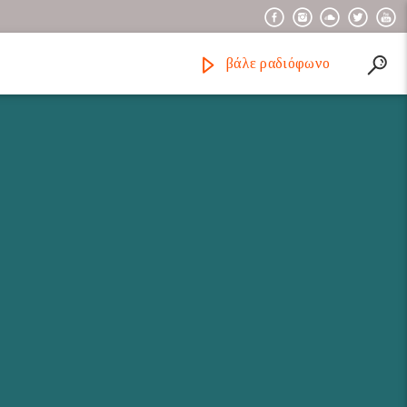
βάλε ραδιόφωνο