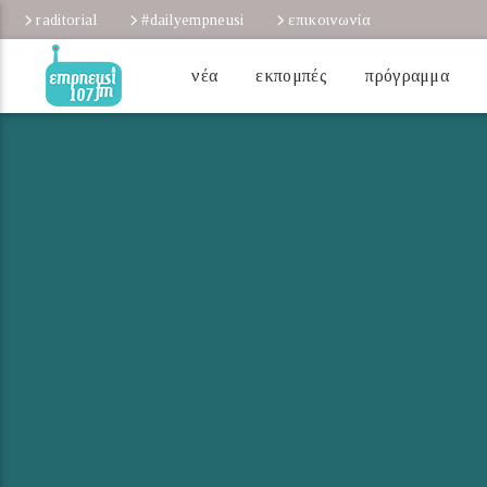
raditorial
#dailyempneusi
επικοινωνία
νέα
εκπομπές
πρόγραμμα