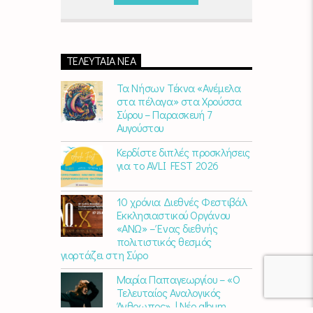
Παρασκευή)
06:00 - 07:00 στον Empneusi
107 FM
ΤΕΛΕΥΤΑΊΑ ΝΈΑ
Τα Νήσων Τέκνα «Ανέμελα
στα πέλαγα» στα Χρούσσα
Σύρου – Παρασκευή 7
Αυγούστου
Κερδίστε διπλές προσκλήσεις
για το AVLI FEST 2026
10 χρόνια Διεθνές Φεστιβάλ
Εκκλησιαστικού Οργάνου
«ΑΝΩ» – Ένας διεθνής
πολιτιστικός θεσμός
γιορτάζει στη Σύρο​
Μαρία Παπαγεωργίου – «Ο
Τελευταίος Αναλογικός
Άνθρωπος» | Νέο album