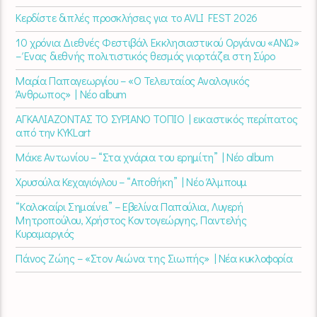
Κερδίστε διπλές προσκλήσεις για το AVLI FEST 2026
10 χρόνια Διεθνές Φεστιβάλ Εκκλησιαστικού Οργάνου «ΑΝΩ»
– Ένας διεθνής πολιτιστικός θεσμός γιορτάζει στη Σύρο​
Μαρία Παπαγεωργίου – «Ο Τελευταίος Αναλογικός
Άνθρωπος» | Νέο album
ΑΓΚΑΛΙΑΖΟΝΤΑΣ ΤΟ ΣΥΡΙΑΝΟ ΤΟΠΙΟ | εικαστικός περίπατος
από την KYKLart
Μάκε Αντωνίου – “Στα χνάρια του ερημίτη” | Νέο album
Χρυσούλα Κεχαγιόγλου – “Αποθήκη” | Νέο Άλμπουμ
“Καλοκαίρι Σημαίνει” – Εβελίνα Παπούλια, Λυγερή
Μητροπούλου, Χρήστος Κοντογεώργης, Παντελής
Κυραμαργιός
Πάνος Ζώης – «Στον Αιώνα της Σιωπής» | Νέα κυκλοφορία