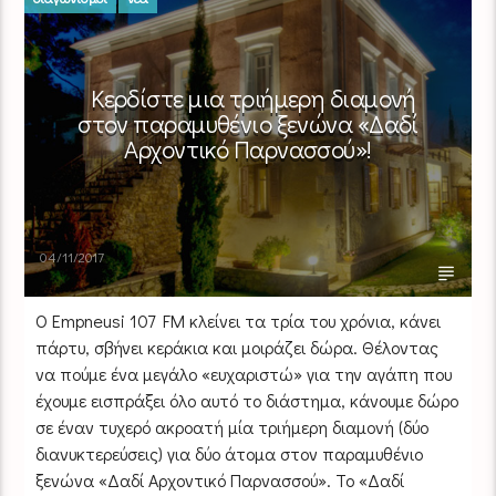
Κερδίστε μια τριήμερη διαμονή
στον παραμυθένιο ξενώνα «Δαδί
Αρχοντικό Παρνασσού»!
04/11/2017
Ο Empneusi 107 FM κλείνει τα τρία του χρόνια, κάνει
πάρτυ, σβήνει κεράκια και μοιράζει δώρα. Θέλοντας
να πούμε ένα μεγάλο «ευχαριστώ» για την αγάπη που
έχουμε εισπράξει όλο αυτό το διάστημα, κάνουμε δώρο
σε έναν τυχερό ακροατή μία τριήμερη διαμονή (δύο
διανυκτερεύσεις) για δύο άτομα στον παραμυθένιο
ξενώνα «Δαδί Αρχοντικό Παρνασσού». Το «Δαδί