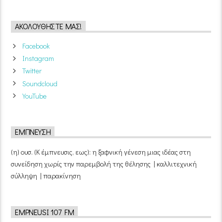
ΑΚΟΛΟΥΘΉΣΤΕ ΜΑΣ!
Facebook
Instagram
Twitter
Soundcloud
YouTube
ΈΜΠΝΕΥΣΗ
(η) ουσ. (Κ έμπνευσις, εως): η ξαφνική γένεση μιας ιδέας στη
συνείδηση χωρίς την παρεμβολή της θέλησης | καλλιτεχνική
σύλληψη | παρακίνηση
EMPNEUSI 107 FM