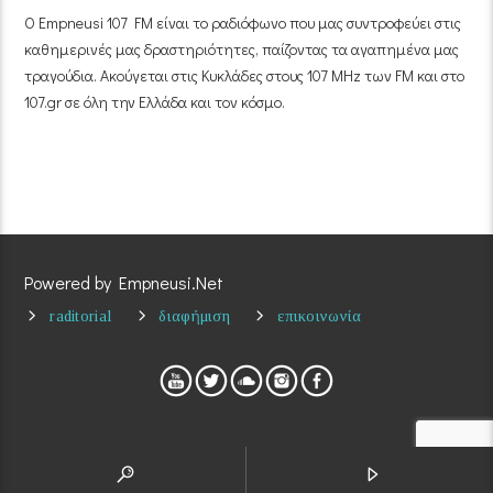
Ο Empneusi 107 FM είναι το ραδιόφωνο που μας συντροφεύει στις
καθημερινές μας δραστηριότητες, παίζοντας τα αγαπημένα μας
τραγούδια. Ακούγεται στις Κυκλάδες στους 107 MHz των FM και στο
107.gr σε όλη την Ελλάδα και τον κόσμο.
Powered by Empneusi.Net
raditorial
διαφήμιση
επικοινωνία